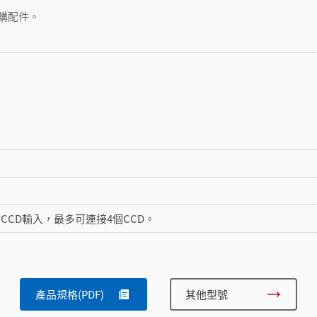
購配件。
設2點CCD輸入，最多可連接4個CCD。
產品規格(PDF)
其他型號