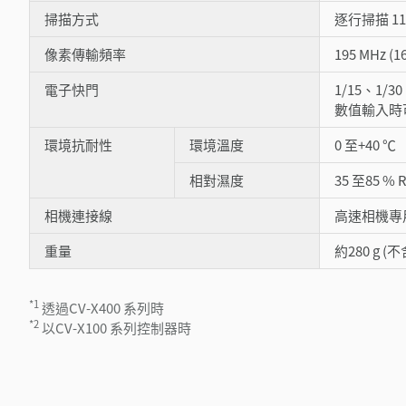
掃描方式
逐行掃描 11.
像素傳輸頻率
195 MHz (
電子快門
1/15、1/30
數值輸入時可設
環境抗耐性
環境溫度
0 至+40 ℃
相對濕度
35 至85 % 
相機連接線
高速相機專用
重量
約280 g (
*1
透過CV-X400 系列時
*2
以CV-X100 系列控制器時