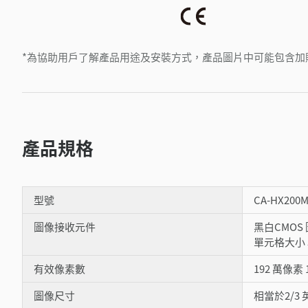
*為協助用戶了解產品用途及安裝方式，產品圖片中可能包含加
產品規格
型號
CA-HX200
圖像接收元件
黑白CMOS
單元格大小 5 
有效像素數
192 萬像素 1,
圖像尺寸
相當於2/3 