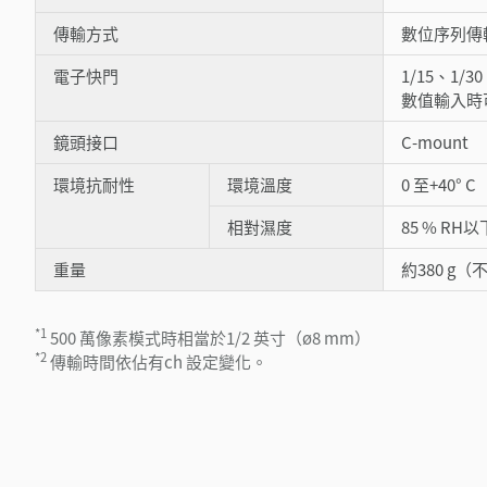
傳輸方式
數位序列傳
電子快門
1/15、1/30
數值輸入時可設
鏡頭接口
C-mount
環境抗耐性
環境溫度
0 至+40° C
相對濕度
85 % RH以
重量
約380 g
*1
500 萬像素模式時相當於1/2 英寸（ø8 mm）
*2
傳輸時間依佔有ch 設定變化。