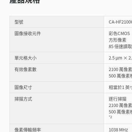
型號
CA-HF2100
圖像接收元件
彩色CMOS
方形像素
85 倍速讀取
單元格大小
2.5 μm × 2
有效像素數
2100 萬像
500 萬像素
圖像尺寸
相當於1 英
掃描方式
逐行掃描
2100 萬像素模
500 萬像素模式
*2
像素傳輸頻率
1038 MHz