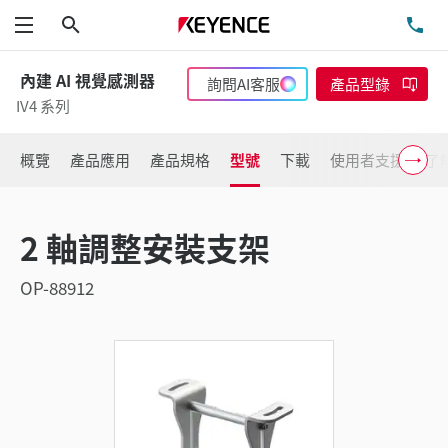
搜尋
洽
功能表
內建 AI 視覺感測器
詢問AI客服
產品型錄
IV4 系列
概覽
產品應用
產品規格
型號
下載
使用者支援
了
2 軸調整安裝支架
OP-88912