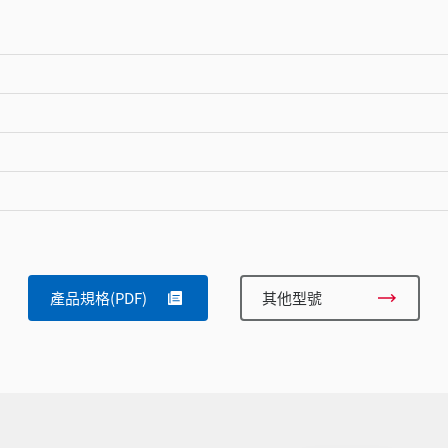
產品規格(PDF)
其他型號