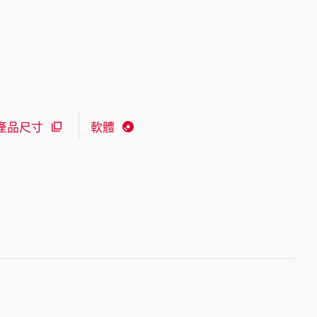
產品尺寸
軟體