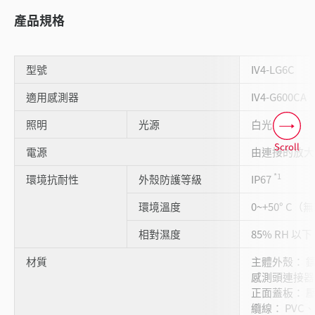
產品規格
型號
IV4-LG6C
適用感測器
IV4-G600CA
照明
光源
白光 LED
Scroll
電源
由連接的放大
*1
環境抗耐性
外殼防護等級
IP67
環境溫度
0~+50° C
相對濕度
85% RH 
材質
主體外殼： 鑄
感測頭連接器：
正面蓋板： 
纜線： PVC