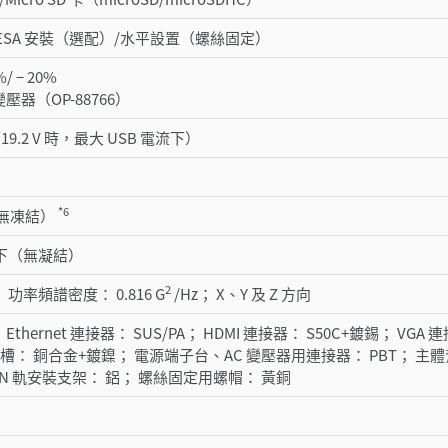
/VESA 安裝（選配）/水平設置（螺絲固定）
%/ − 20%
變壓器（OP-88766）
（19.2 V 時，最大 USB 電流下）
*6
C（無凍結）
 以下（無凝結）
2
z； 功率頻譜密度： 0.816 G
/Hz； X、Y 及 Z 方向
 Ethernet 連接器： SUS/PA； HDMI 連接器： S50C+鍍錫； VG
D 插槽： 銅合金+鍍鎳； 電源端子台、AC 變壓器用連接器： PBT； 主體
IN 軌安裝支架： 鋁； 螺絲固定用螺帽： 黃銅