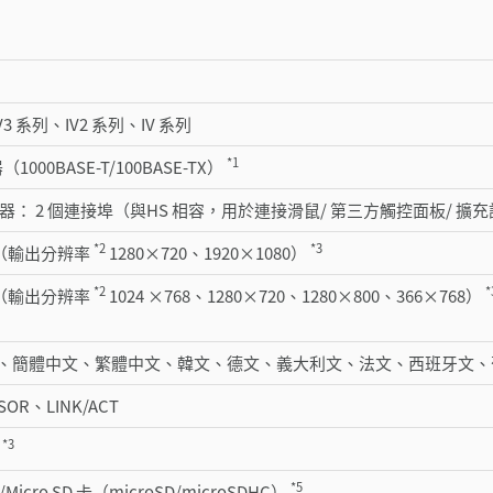
V3 系列、IV2 系列、IV 系列
*1
（1000BASE-T/100BASE-TX）
 連接器： 2 個連接埠（與HS 相容，用於連接滑鼠/ 第三方觸控面板/ 擴
*2
*3
埠（輸出分辨率
1280×720、1920×1080）
*2
*
埠（輸出分辨率
1024 ×768、1280×720、1280×800、366×768）
、簡體中文、繁體中文、韓文、德文、義大利文、法文、西班牙文、
OR、LINK/ACT
*3
器
*5
Micro SD 卡（microSD/microSDHC）