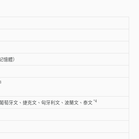
充記憶體）
3
*4
葡萄牙文、捷克文、匈牙利文、波蘭文、泰文