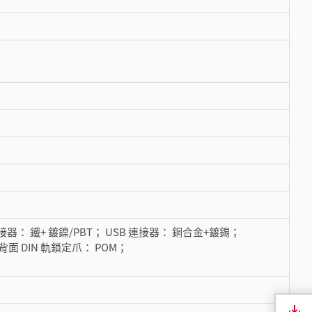
A 連接器： 鐵+ 鍍鎳/PBT； USB 連接器： 銅合金+鍍錫；
背面 DIN 軌鎖定爪： POM；