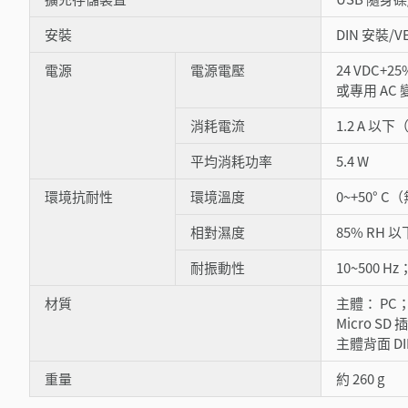
安裝
DIN 安裝
電源
電源電壓
24 VDC+25
或專用 AC 
消耗電流
1.2 A 以下
平均消耗功率
5.4 W
環境抗耐性
環境溫度
0~+50° 
相對濕度
85% RH
耐振動性
10~500 H
材質
主體： PC；
Micro S
主體背面 D
重量
約 260 g