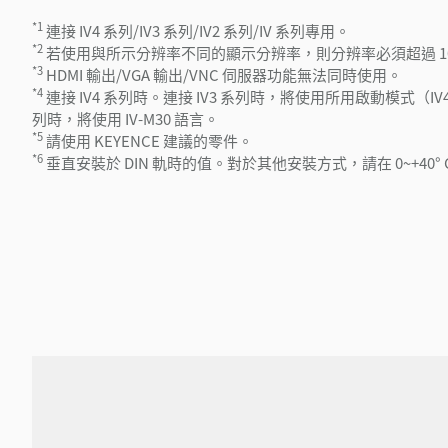
*1
連接 IV4 系列/IV3 系列/IV2 系列/IV 系列專用。
*2
若使用與所示分辨率不同的顯示分辨率，則分辨率必須超過 102
*3
HDMI 輸出/VGA 輸出/VNC 伺服器功能無法同時使用。
*4
連接 IV4 系列時。連接 IV3 系列時，將使用所用啟動模式（IV4-CP
列時，將使用 IV-M30 語言。
*5
請使用 KEYENCE 建議的零件。
*6
垂直安裝於 DIN 軌時的值。對於其他安裝方式，請在 0~+40