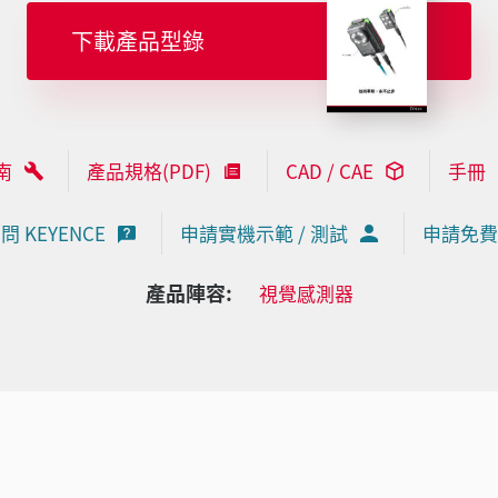
下載產品型錄
南
產品規格(PDF)
CAD / CAE
手冊
問 KEYENCE
申請實機示範 / 測試
申請免費
產品陣容:
視覺感測器