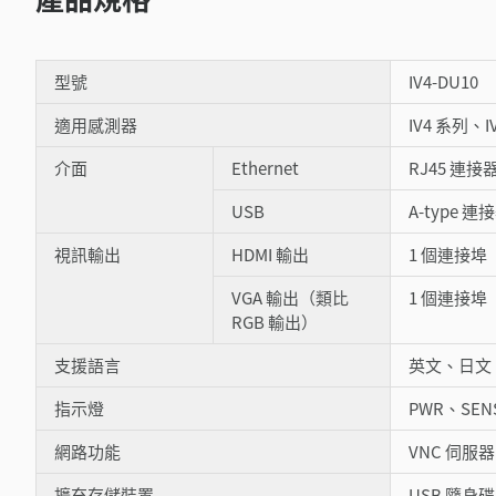
型號
IV4-DU10
適用感測器
IV4 系列、I
介面
Ethernet
RJ45 連接器
USB
A-type
視訊輸出
HDMI 輸出
1 個連接
VGA 輸出（類比
1 個連接
RGB 輸出）
支援語言
英文、日文
指示燈
PWR、SENS
網路功能
VNC 伺服
擴充存儲裝置
USB 隨身碟/