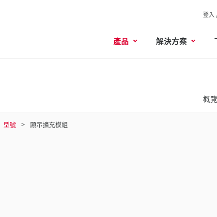
登入 
產品
解決方案
概
型號
顯示擴充模組