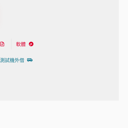
軟體
測試機外借