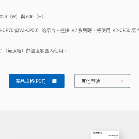
4（W）與 600（H）
70或IV3-CP50）的語言。連接 IV2 系列時，將使用 IV2-CP50 語言
° C （無凍結）的溫度範圍內使用。
產品規格(PDF)
其他型號