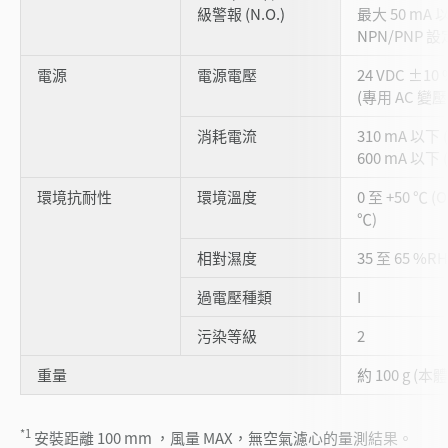
級警報 (N.O.)
最大 50 mA
NPN/PNP 
電源
電源電壓
24 VDC ±10
(專用 AC 變壓器
消耗電流
310 mA 以下 (
600 mA 以下 (
環境抗耐性
環境溫度
0 至 +50 ℃ (
℃)
相對濕度
35 至 65 %R
過電壓種類
I
污染等級
2
重量
約 100 g (本
*1
安裝距離 100 mm ，風量 MAX，無空氣濾心的量測結果。