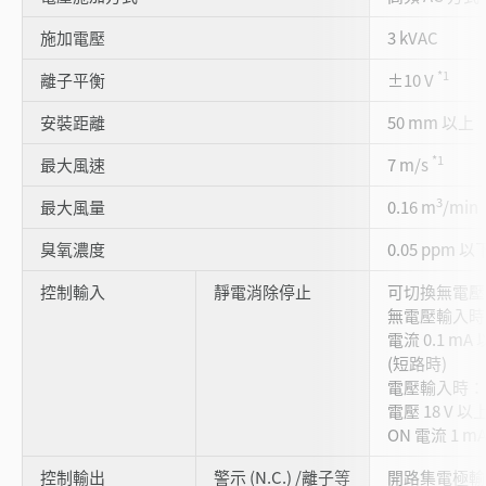
施加電壓
3 kVAC
*1
離子平衡
±10 V
安裝距離
50 mm 以上
*1
最大風速
7 m/s
3
最大風量
0.16 m
/min
臭氧濃度
0.05 ppm 以
控制輸入
靜電消除停止
可切換無電壓
無電壓輸入時：O
電流 0.1 mA
(短路時)
電壓輸入時：輸
電壓 18 V 以
ON 電流 1 mA
控制輸出
警示 (N.C.) /離子等
開路集電極輸出 