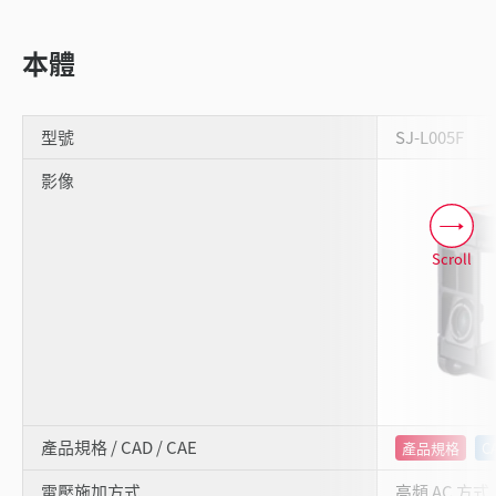
本體
型號
SJ-L005F
影像
Scroll
產品規格 / CAD / CAE
產品規格
C
電壓施加方式
高頻 AC 方式