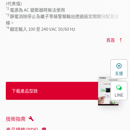
(代表值)
*2
電源為 AC 變壓器時無法使用
*3
靜電消除停止及離子等級警報輸出透過設定開關分配至白
線。
*4
額定輸入 100 至 240 VAC 50/60 Hz
頁首
支援
下載產品型錄
LINE
技術指南
產品規格(PDF)