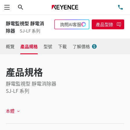
搜尋
洽
功能表
靜電監視型 靜電消
詢問AI客服
產品型錄
除器
SJ-LF 系列
概覽
產品規格
型號
下載
了解價格
產品規格
靜電監視型 靜電消除器
SJ-LF 系列
本體