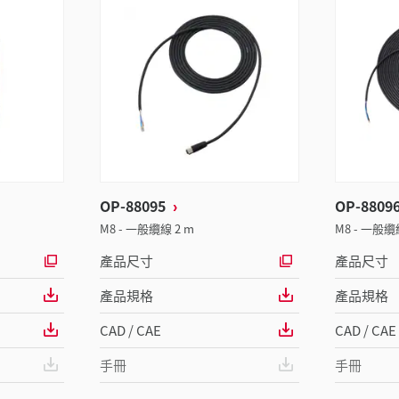
OP-88095
OP-8809
M8 - 一般纜線 2 m
M8 - 一般纜
產品尺寸
產品尺寸
產品規格
產品規格
CAD / CAE
CAD / CAE
手冊
手冊