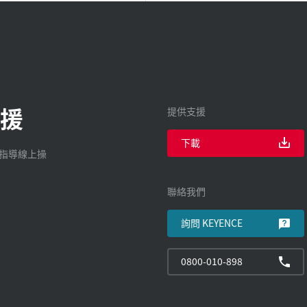
援
提供支援
下載
廠指導線上操
聯絡我們
詢問 KEYENCE
0800-010-898