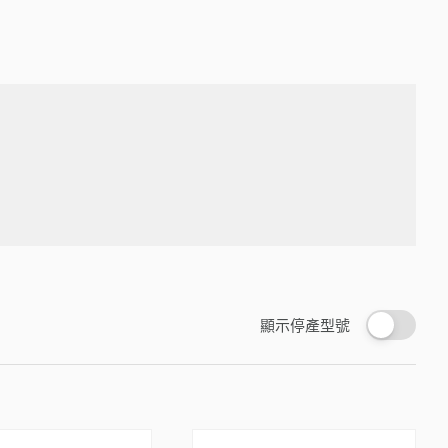
顯示停產型號