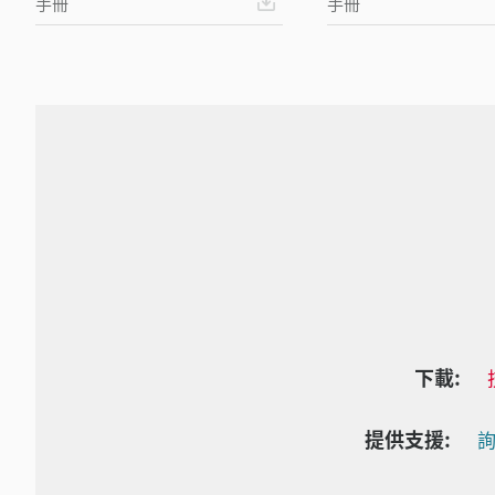
手冊
手冊
下載:
提供支援:
詢