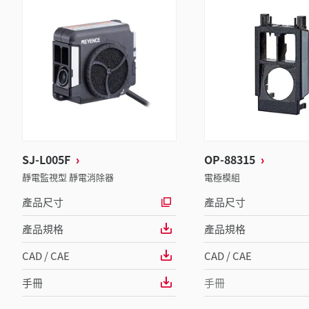
SJ-L005F
OP-88315
靜電監視型 靜電消除器
電極模組
產品尺寸
產品尺寸
產品規格
產品規格
CAD / CAE
CAD / CAE
手冊
手冊