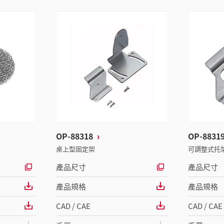
OP-88318
OP-8831
桌上型固定架
可調整式托
產品尺寸
產品尺寸
產品規格
產品規格
CAD / CAE
CAD / CAE