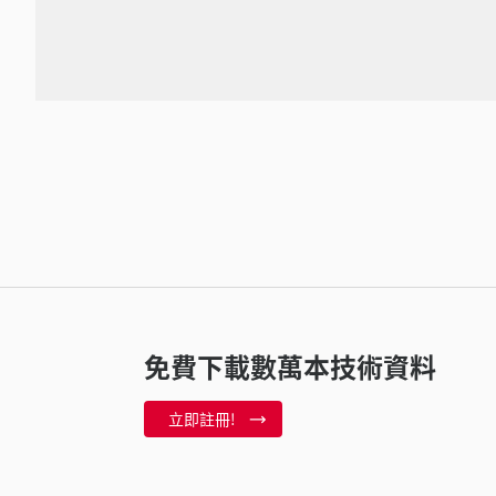
免費下載數萬本技術資料
立即註冊!