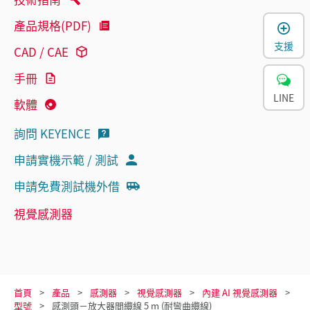
產品規格(PDF)
支援
CAD / CAE
手冊
LINE
軟體
詢問 KEYENCE
申請實機示範 / 測試
申請免費測試機外借
視覺感測器
首頁
產品
感測器
視覺感測器
內建 AI 視覺感測器
型號
感測頭－放大器間纜線 5 m (耐彎曲纜線)