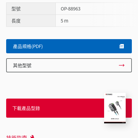
型號
OP-88963
長度
5 m
Scroll
產品規格(PDF)
其他型號
下載產品型錄
技術指南