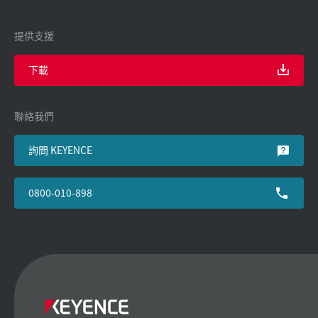
提供支援
下載
聯絡我們
詢問 KEYENCE
0800-010-898