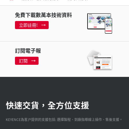
免費下載數萬本技術資料
立即註冊!
訂閱電子報
訂閱
快速交貨，全方位支援
KEYENCE為客戸提供的支援包括: 選擇製程、到廠指導線上操作、售後支援。