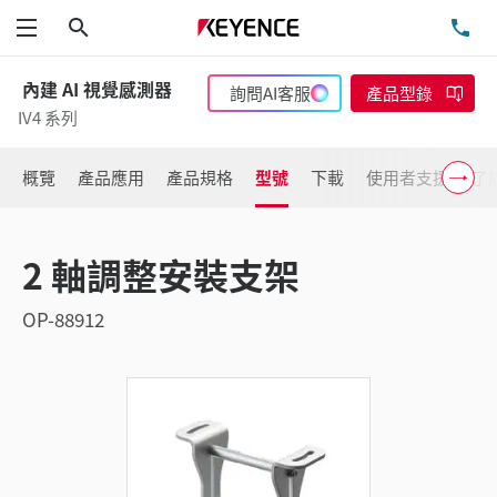
搜尋
洽
功能表
內建 AI 視覺感測器
詢問AI客服
產品型錄
IV4 系列
概覽
產品應用
產品規格
型號
下載
使用者支援
了
2 軸調整安裝支架
OP-88912