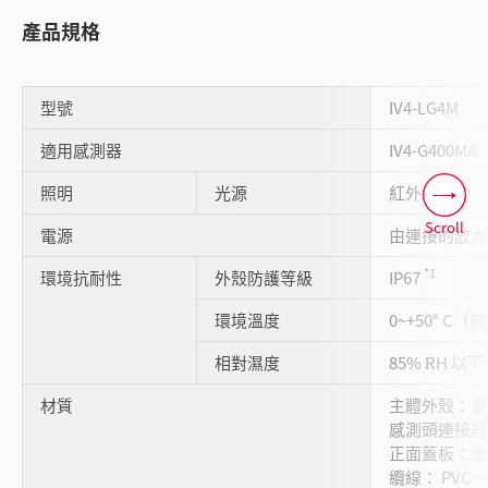
產品規格
型號
IV4-LG4M
適用感測器
IV4-G400MA
照明
光源
紅外線 LED
Scroll
電源
由連接的放大
*1
環境抗耐性
外殼防護等級
IP67
環境溫度
0~+50° C
相對濕度
85% RH 
材質
主體外殼： 鑄
感測頭連接器：
正面蓋板： 
纜線： PVC