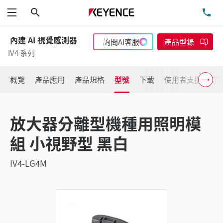
搜尋
洽
功能表
內建 AI 視覺感測器
詢問AI客服
產品型錄
IV4 系列
概覽
產品應用
產品規格
型號
下載
使用者支援
了
放大器分離型機種用照明模
組 小視野型 黑白
IV4-LG4M