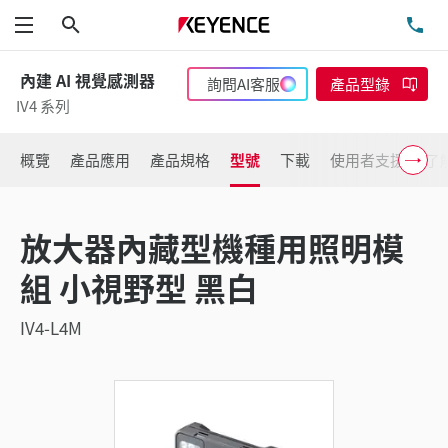
搜尋
洽
功能表
內建 AI 視覺感測器
詢問AI客服
產品型錄
IV4 系列
概覽
產品應用
產品規格
型號
下載
使用者支援
了
放大器內藏型機種用照明模
組 小視野型 黑白
IV4-L4M