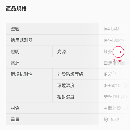
產品規格
型號
IV4-L4M
適用感測器
IV4-400MA
照明
光源
紅外線 LED
Scroll
電源
由連接的感測
*1
環境抗耐性
外殼防護等級
IP67
環境溫度
0~+50° C
相對濕度
85% RH 
材質
主體外殼： 
重量
約 195 g