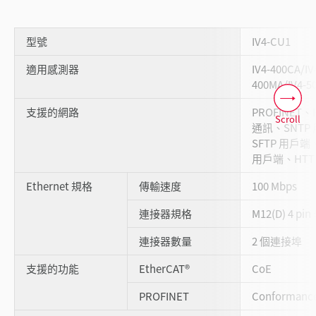
型號
IV4-CU1
適用感測器
IV4-400CA/IV
400MA/IV4-5
支援的網路
PROFINET、
Scroll
通訊、SNTP
SFTP 用戶端
用戶端、HTT
Ethernet 規格
傳輸速度
100 Mbps
連接器規格
M12(D) 4 p
連接器數量
2 個連接埠
支援的功能
EtherCAT®
CoE
PROFINET
Conformance