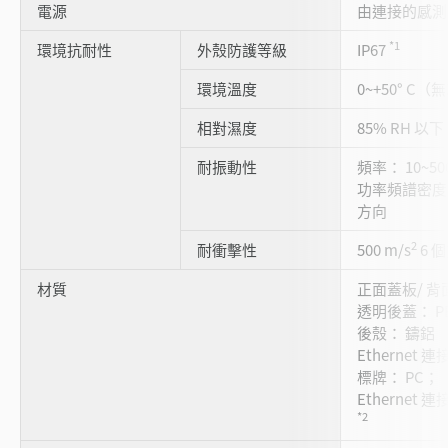
電源
由連接的感測
*1
環境抗耐性
外殼防護等級
IP67
環境溫度
0~+50° C
相對濕度
85% RH 
耐振動性
頻率： 10~50
功率頻譜密度： 
方向
2
耐衝擊性
500 m/s
6 個
材質
正面蓋板/ 背
透明後蓋： P
後殼： 鑄鋁
Ethernet
標牌： PC；
Ethernet 
*2