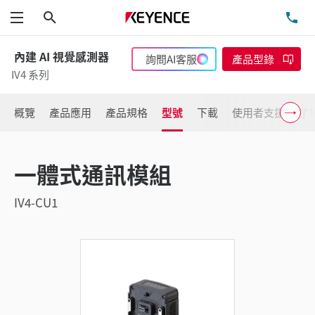
搜尋
洽
功能表
內建 AI 視覺感測器
詢問AI客服
產品型錄
IV4 系列
概覽
產品應用
產品規格
型號
下載
使用者支援
了
一體式通訊模組
IV4-CU1