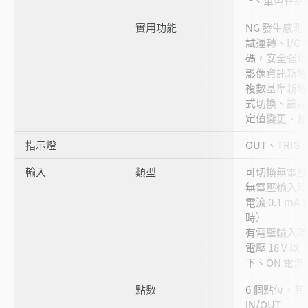
、單色柱狀
實用功能
NG 發生感測
試運轉、I/O
碼，安全强
影像資訊新增
複數基準新增
式切換、設定
定值變更、輸
指示燈
OUT、TRIG、
輸入
類型
可切換無電壓
無電壓輸入時： 
電流 0.1 m
時）
有電壓輸入時：
電壓 18 V 以上
下、ON 電流 2
點數
6 個點位，其
IN/OUT