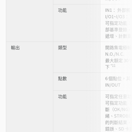
功能
IN1： 外部觸
I/O1~I/O
可指定功能：
部基準登錄、S
遞增、計數重
輸出
類型
開路集電極輸出
N.O./N.C.
最大額定 30 V
*11
下
點數
6 個點位，其
IN/OUT
功能
可指定任意功
可指定功能（
斷（OK/NG
緒、STRO
的判斷結果、
錯誤、SD 