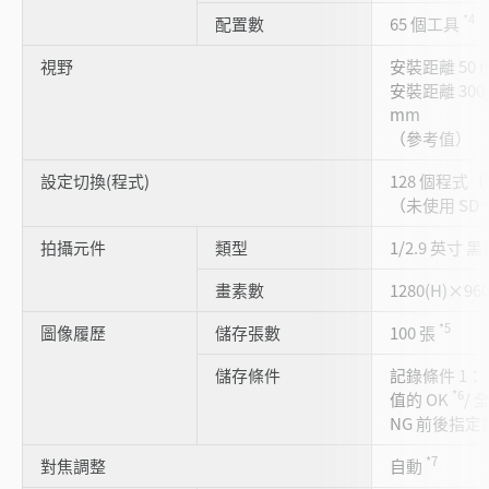
*4
配置數
65 個工具
視野
安裝距離 50 m
安裝距離 3000 
mm
（參考值）
設定切換(程式)
128 個程式（
（未使用 SD
拍攝元件
類型
1/2.9 英寸 黑
畫素數
1280(H)×960
*5
圖像履歷
儲存張數
100 張
儲存條件
記錄條件 1：
*6
值的 OK
/ 
NG 前後指定
*7
對焦調整
自動