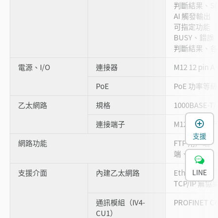
判斷結果、S
AI 觸發輸出
可指定功能（
BUSY、錯
判斷結果、各
電源、I/O
連接器
M12 12 pi
PoE
PoE 功率等級 
乙太網路
規格
1000BASE-T/
連接端子
M12 8 pin
支援
網路功能
FTP 用戶端、
端、OPC UA
支援介面
內建乙太網路
EtherNet/IP
LINE
TCP/IP 無
通訊模組（IV4-
PROFINET C
CU1）