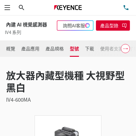
搜尋
洽
功能表
內建 AI 視覺感測器
詢問AI客服
產品型錄
IV4 系列
概覽
產品應用
產品規格
型號
下載
使用者支援
了
放大器內藏型機種 大視野型
黑白
IV4-600MA