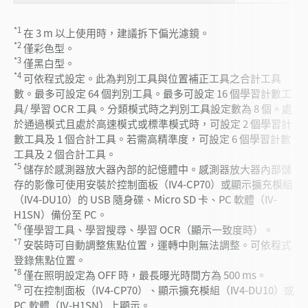
*1
在 3 m 以上使用時，建議拆下偏光濾鏡。
*2
僅彩色型。
*3
僅黑白型。
*4
可依程式設定。此為判別工具與位置補正工具之合計工具
數。最多可設定 64 個判別工具。最多可設定 16 個學習計數工
具/ 學習 OCR 工具。分類模式時之判別工具設定數為 8 個。處
於通過模式且處於高速模式或標準模式時，可設定 2 個學習計
數工具及 1 個合計工具。若需高精準度，可設定 6 個學習計數
工具及 2 個合計工具。
*5
儲存於感測器放大器內部的記憶體中。感測器放大器內部儲
存的影像可使用安裝於控制面板（IV4-CP70）或顯示擴充模組
（IV4-DU10）的 USB 隨身碟、Micro SD 卡、PC 軟體（IV-
H1SN）備份至 PC。
*6
僅學習工具、學習搜尋、學習 OCR（顯示一致度時）。
*7
安裝時可自動調整焦點位置，運轉中則無法調整。可依程式
登錄焦點位置。
*8
僅在照明設定為 OFF 時，最長曝光時間方為 500 ms。
*9
可在控制面板（IV4-CP70）、顯示擴充模組（IV4-DU10）或
PC 軟體（IV-H1SN）上顯示。