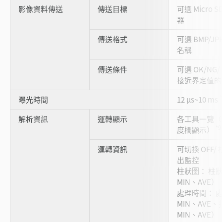
影像資料傳送
傳送目標
可選 Micro 
器
傳送格式
可選 BMP/JP
名稱
傳送條件
可選 OK/NG
接近界定值的 
曝光時間
12 μs~10 ms
解析資訊
運轉顯示
各工具一覽（
*9
度欄顯示）
運轉資訊
可切換 OFF/
出監控
柱狀圖： 柱
MIN、AVE）
處理時間： 
MIN、AVE
MIN、AVE）