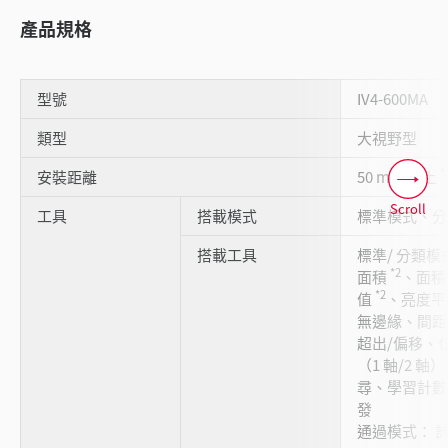
產品規格
型號
IV4-600MA
類型
大視野型
*
安裝距離
50 mm 以上
Scroll
工具
搭載模式
標準模式、分
搭載工具
標準/ 分類
*2
面積
、面
*2
值
、亮度平
無邊緣、間距
超出/偏移、
（1 軸/2 
尋、學習計數、
發
通過模式： 