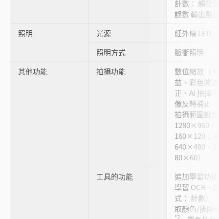
計數： 觸發數
誤數 輸出監控：
照明
光源
紅外線 LED
照明方式
脈衝照明
其他功能
拍攝功能
數位縮放（×
益、彩色濾
正、AI 拍
像反轉補正
拍攝範圍設定
1280×960、
160×120
640×480、3
80×60）
工具的功能
追加學習功能
學習 OCR、
式： 計數）
取顏色/排除
*2