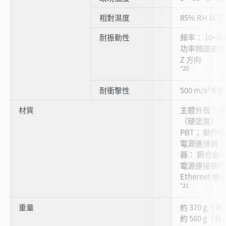
相對濕度
85% RH 
耐振動性
頻率： 10~50
功率頻譜密度： 
Z 方向
*20
2
耐衝擊性
500 m/s
6 
材質
主體外殼： 
（硬塗層）；
PBT； 動作
電源連接器： PA
器： 銅合金+
電源連接器防水
Ethernet 
*21
重量
約 370 g（ 
約 560 g（