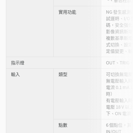
、單色柱狀
實用功能
NG 發生感測
試運轉、I/O
碼，安全强
影像資訊新增
複數基準新增
式切換、設定
定值變更、輸
指示燈
OUT、TRIG、
輸入
類型
可切換無電壓
無電壓輸入時： 
電流 0.1 m
時）
有電壓輸入時：
電壓 18 V 以上
下、ON 電流 2
點數
6 個點位，其
IN/OUT