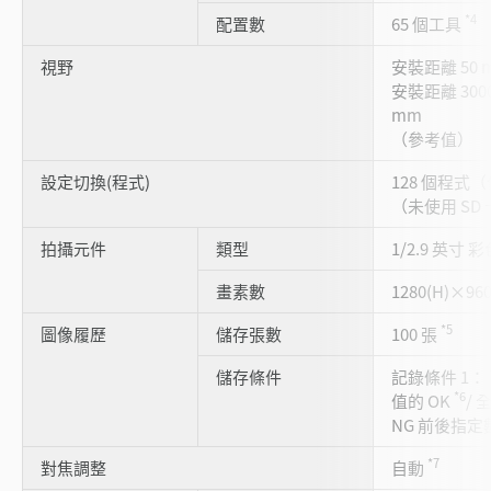
*4
配置數
65 個工具
視野
安裝距離 50 m
安裝距離 3000 
mm
（參考值）
設定切換(程式)
128 個程式（
（未使用 SD
拍攝元件
類型
1/2.9 英寸 彩
畫素數
1280(H)×960
*5
圖像履歷
儲存張數
100 張
儲存條件
記錄條件 1：
*6
值的 OK
/ 
NG 前後指定
*7
對焦調整
自動