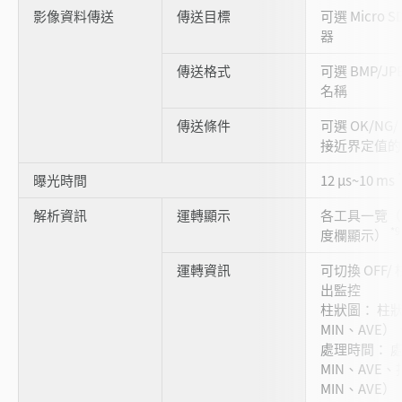
影像資料傳送
傳送目標
可選 Micro 
器
傳送格式
可選 BMP/JP
名稱
傳送條件
可選 OK/NG
接近界定值的 
曝光時間
12 μs~10 ms
解析資訊
運轉顯示
各工具一覽（
*9
度欄顯示）
運轉資訊
可切換 OFF/
出監控
柱狀圖： 柱
MIN、AVE）
處理時間： 
MIN、AVE
MIN、AVE）