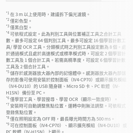
*1
在 3 m 以上使用時，建議拆下偏光濾鏡。
*2
僅彩色型。
*3
僅黑白型。
*4
可依程式設定。此為判別工具與位置補正工具之合計工具
數。最多可設定 64 個判別工具。最多可設定 16 個學習計數工
具/ 學習 OCR 工具。分類模式時之判別工具設定數為 8 個。處
於通過模式且處於高速模式或標準模式時，可設定 2 個學習計
數工具及 1 個合計工具。若需高精準度，可設定 6 個學習計數
工具及 2 個合計工具。
*5
儲存於感測器放大器內部的記憶體中。感測器放大器內部儲
存的影像可使用安裝於控制面板（IV4-CP70）或顯示擴充模組
（IV4-DU10）的 USB 隨身碟、Micro SD 卡、PC 軟體（IV-
H1SN）備份至 PC。
*6
僅學習工具、學習搜尋、學習 OCR（顯示一致度時）。
*7
安裝時可自動調整焦點位置，運轉中則無法調整。可依程式
登錄焦點位置。
*8
僅在照明設定為 OFF 時，最長曝光時間方為 500 ms。
*9
可在控制面板（IV4-CP70）、顯示擴充模組（IV4-DU10）或
PC 軟體（IV-H1SN）上顯示。