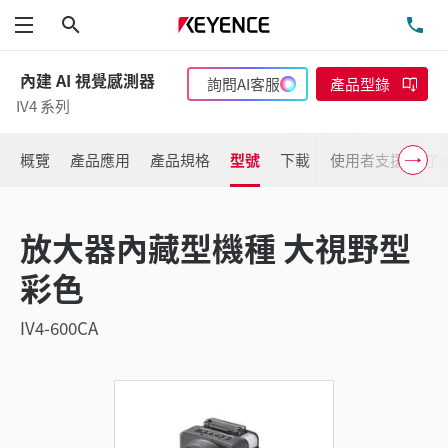
搜尋
洽
功能表
內建 AI 視覺感測器
詢問AI客服
產品型錄
IV4 系列
概覽
產品應用
產品規格
型號
下載
使用者支援
了
放大器內藏型機種 大視野型
彩色
IV4-600CA