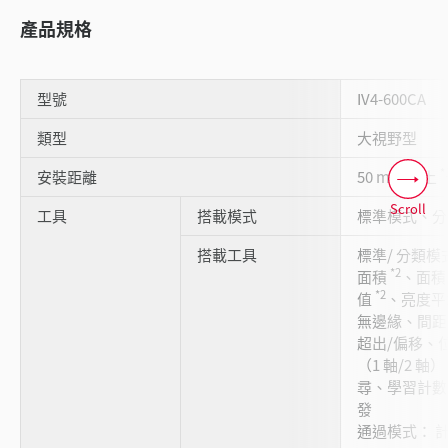
產品規格
型號
IV4-600CA
類型
大視野型
*
安裝距離
50 mm 以上
Scroll
工具
搭載模式
標準模式、分
搭載工具
標準/ 分類
*2
面積
、面
*2
值
、亮度平
無邊緣、間距
超出/偏移、
（1 軸/2 
尋、學習計數、
發
通過模式： 