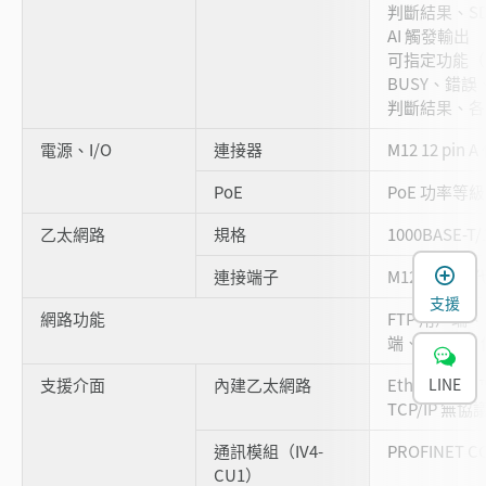
判斷結果、S
AI 觸發輸出
可指定功能（
BUSY、錯
判斷結果、各
電源、I/O
連接器
M12 12 pi
PoE
PoE 功率等級 
乙太網路
規格
1000BASE-T/
連接端子
M12 8 pin
支援
網路功能
FTP 用戶端、
端、OPC UA
支援介面
內建乙太網路
EtherNet/IP
LINE
TCP/IP 無
通訊模組（IV4-
PROFINET C
CU1）