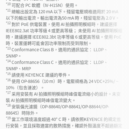
*10
可配合 PC 軟體（IV-H1SN）使用。
*11
總輸出設定為 120 mA 以下。殘留電壓規格適用於 20 mA
以下的輸出電流。輸出電流為50 mA 時，殘留電壓為 2.0 V。
*12
對於 PoE 供電裝置，使用 AI 拍攝照明模組時，建議選擇
IEEE802.3at 功率等級 4 或更高等級； 未使用 AI 拍攝照明模組
時，建議選擇 IEEE802.3bt 功率等級 6 或更高等級。使用 PoE
時，裝置運轉可能會因功率限制而受到限制。
*13
Conformance Class B，適用的通訊協定： LLDP、
SNMP。
*14
Conformance Class C，適用的通訊協定： LLDP、
SNMP、MRP
*15
請使用 KEYENCE 建議的零件。
*16
使用 OP-88656（10 m）時，電壓規格為 24 VDC+25%/ −
10%（包含漣波）。
*17
采用安裝有 AI 拍攝照明模組時峰值電流縮小的設計。未安
裝 AI 拍攝照明模組時峰值電流變大。
*18
安裝偏光濾鏡（OP-88640/OP-88641/OP-88644/OP-
88645）時除外。
*19
當工作環境溫度超過 40° C 時，請依照KEYENCE 的規定進
行安裝，並且採取適當的散熱措施，確認外殼溫度不超過額定