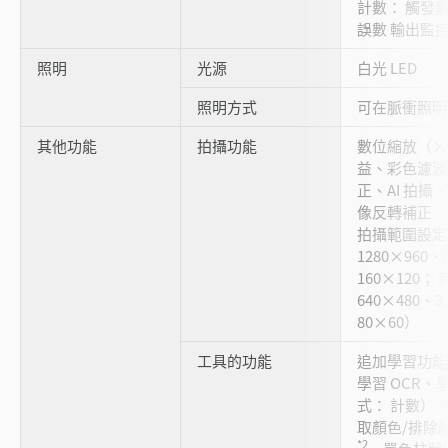
計數： 觸發數
誤數 輸出監控：
照明
光源
白光 LED
照明方式
可在脈衝照明
其他功能
拍攝功能
數位縮放（×
益、彩色濾
正、AI 拍
像反轉補正
拍攝範圍設定
1280×960、
160×120
640×480、3
80×60）
工具的功能
追加學習功能
學習 OCR、
式： 計數）
取顏色/排除
*2