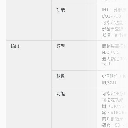
功能
IN1： 外部觸
I/O1~I/O
可指定功能：
部基準登錄、S
遞增、計數重
輸出
類型
開路集電極輸出
N.O./N.C.
最大額定 30 V
*11
下
點數
6 個點位，其
IN/OUT
功能
可指定任意功
可指定功能（
斷（OK/NG
緒、STRO
的判斷結果、
錯誤、SD 