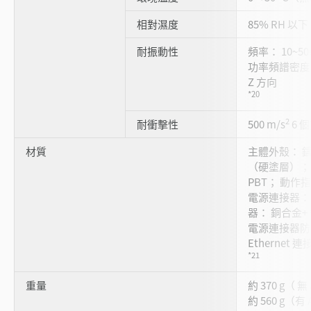
相對濕度
85% RH 
耐振動性
頻率： 10~50
功率頻譜密度： 
Z 方向
*20
2
耐衝擊性
500 m/s
6 
材質
主體外殼： 
（硬塗層）；
PBT； 動作
電源連接器： PA
器： 銅合金+
電源連接器防水
Ethernet 
*21
重量
約 370 g（ 
約 560 g（