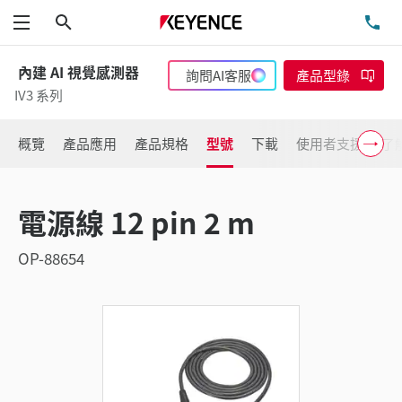
搜尋
洽
功能表
內建 AI 視覺感測器
詢問AI客服
產品型錄
IV3 系列
概覽
產品應用
產品規格
型號
下載
使用者支援
了
電源線 12 pin 2 m
OP-88654