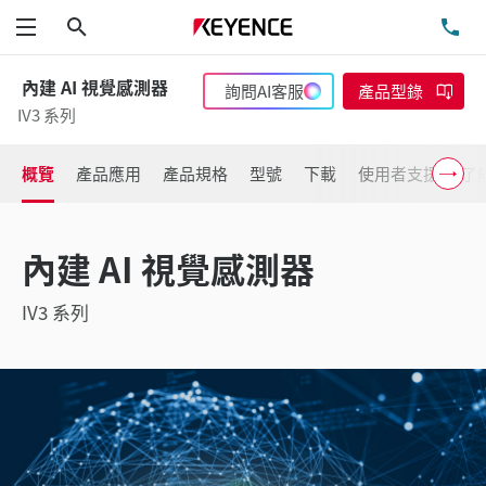
搜尋
洽
功能表
內建 AI 視覺感測器
詢問AI客服
產品型錄
IV3 系列
概覽
產品應用
產品規格
型號
下載
使用者支援
了
內建 AI 視覺感測器
IV3 系列