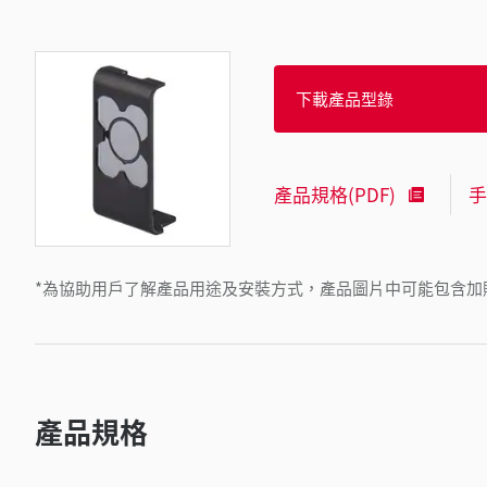
下載產品型錄
產品規格(PDF)
手
*為協助用戶了解產品用途及安裝方式，產品圖片中可能包含加
產品規格