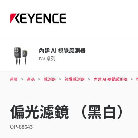
內建 AI 視覺感測器
IV3 系列
首頁
產品
感測器
視覺感測器
內建 AI 視覺感測器
偏光濾鏡 （黑白）
OP-88643