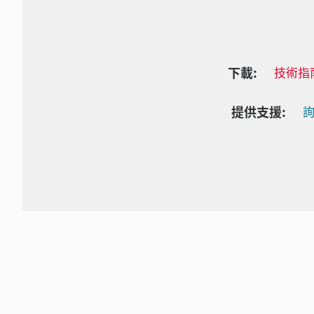
下載:
技術指
提供支援:
詢