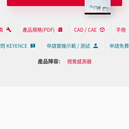
南
產品規格(PDF)
CAD / CAE
手冊
問 KEYENCE
申請實機示範 / 測試
申請免費
產品陣容:
視覺感測器