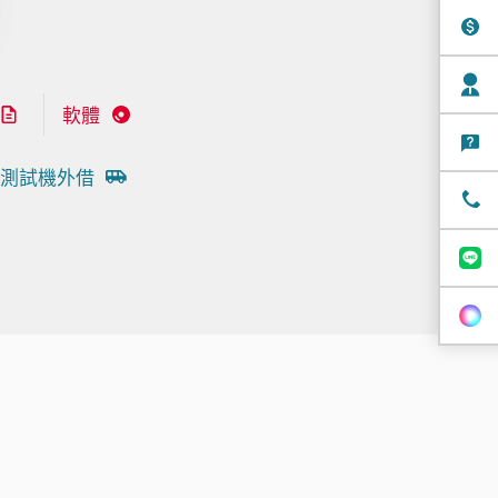
軟體
測試機外借