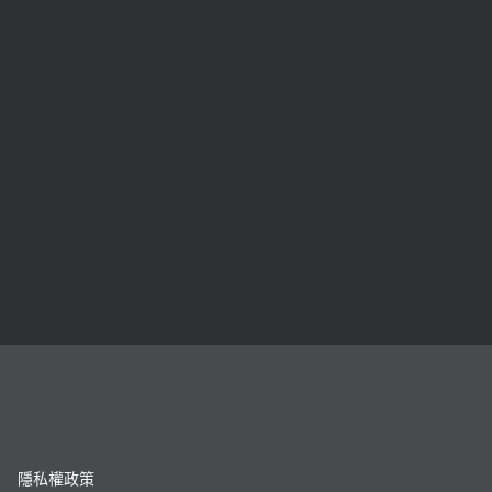
隱私權政策