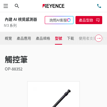
搜尋
洽
功能表
內建 AI 視覺感測器
詢問AI客服
產品型錄
IV3 系列
概覽
產品應用
產品規格
型號
下載
使用者支援
了
觸控筆
OP-88352