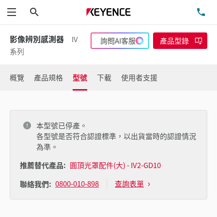
搜尋
洽
功能表
影像辨別感測器
IV
詢問AI客服
產品型錄
系列
概覽
產品規格
型號
下載
使用者支援
本型號已停產。
各型號是否符合認證標準，以出貨當時的認證情況
為準。
推薦替代產品:
圓頂光罩配件(大) - IV2-GD10
0800-010-898
查詢表單
聯絡我們: