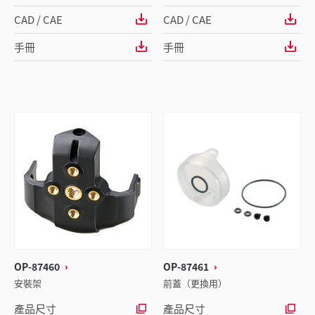
CAD / CAE
CAD / CAE
手冊
手冊
OP-87460
OP-87461
安裝架
前蓋（更換用）
產品尺寸
產品尺寸