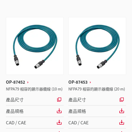
OP-87452
OP-87453
NFPA79 相容的顯示器纜線 (10 m)
NFPA79 相容的顯示器纜線 (20 m)
產品尺寸
產品尺寸
產品規格
產品規格
CAD / CAE
CAD / CAE