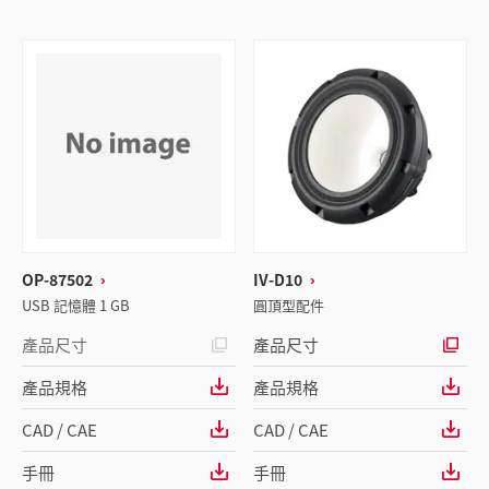
OP-87502
IV-D10
USB 記憶體 1 GB
圓頂型配件
產品尺寸
產品尺寸
產品規格
產品規格
CAD / CAE
CAD / CAE
手冊
手冊