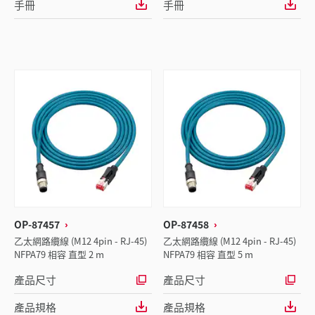
手冊
手冊
OP-87457
OP-87458
乙太網路纜線 (M12 4pin - RJ-45)
乙太網路纜線 (M12 4pin - RJ-45)
NFPA79 相容 直型 2 m
NFPA79 相容 直型 5 m
產品尺寸
產品尺寸
產品規格
產品規格