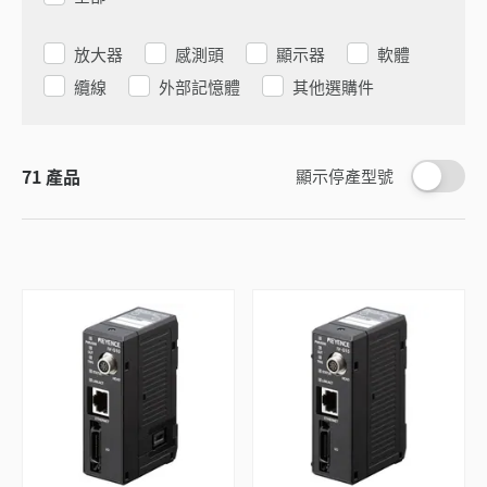
放大器
感測頭
顯示器
軟體
纜線
外部記憶體
其他選購件
71
產品
顯示停產型號