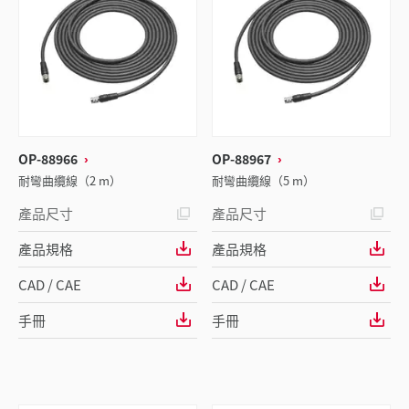
OP-88966
OP-88967
耐彎曲纜線（2 m）
耐彎曲纜線（5 m）
產品尺寸
產品尺寸
產品規格
產品規格
CAD / CAE
CAD / CAE
手冊
手冊