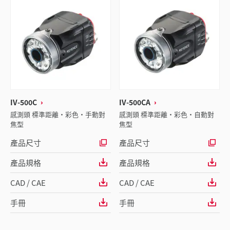
IV-500C
IV-500CA
感測頭 標準距離・彩色・手動對
感測頭 標準距離・彩色・自動對
焦型
焦型
產品尺寸
產品尺寸
產品規格
產品規格
CAD / CAE
CAD / CAE
手冊
手冊