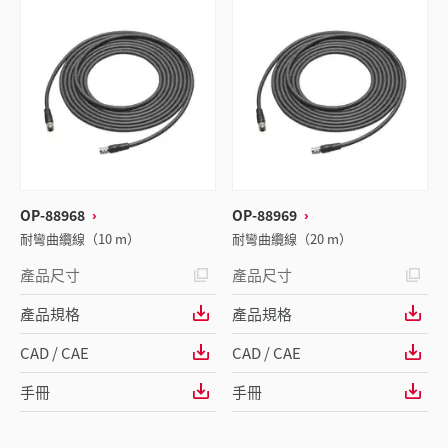
OP-88968
OP-88969
耐彎曲纜線（10 m）
耐彎曲纜線（20 m）
產品尺寸
產品尺寸
產品規格
產品規格
CAD / CAE
CAD / CAE
手冊
手冊