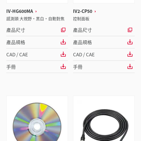
IV-HG600MA
IV2-CP50
感測頭 大視野・黑白・自動對焦
控制面板
產品尺寸
產品尺寸
產品規格
產品規格
CAD / CAE
CAD / CAE
手冊
手冊