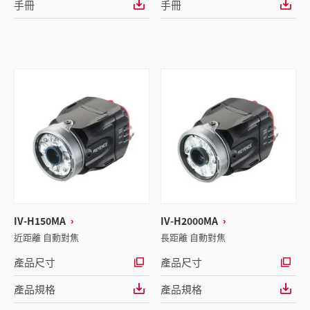
手冊
手冊
IV-H150MA
IV-H2000MA
近距離 自動對焦
長距離 自動對焦
產品尺寸
產品尺寸
產品規格
產品規格