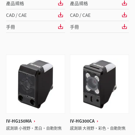
產品規格
產品規格
CAD / CAE
CAD / CAE
手冊
手冊
IV-HG150MA
IV-HG300CA
感測頭 小視野・黑白・自動對焦
感測頭 大視野・彩色・自動對焦