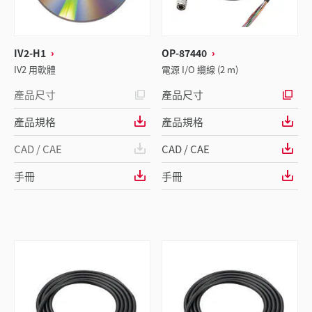
IV2-H1
OP-87440
IV2 用軟體
電源 I/O 纜線 (2 m)
產品尺寸
產品尺寸
產品規格
產品規格
CAD / CAE
CAD / CAE
手冊
手冊