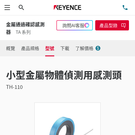
搜尋
洽
功能表
金屬通過確認感測
詢問AI客服
產品型錄
器
TA 系列
概覽
產品規格
型號
下載
了解價格
小型金屬物體偵測用感測頭
TH-110