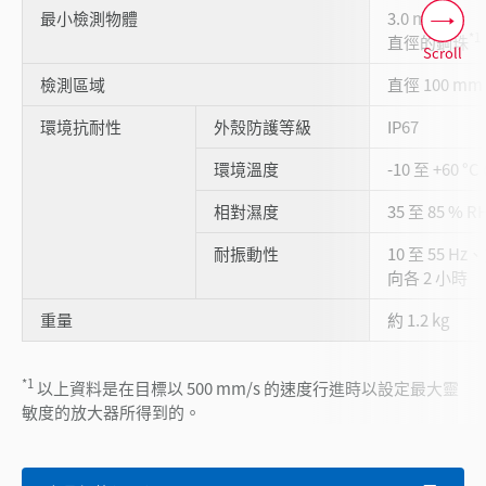
最小檢測物體
3.0 mm
*1
直徑的鋼珠
Scroll
檢測區域
直徑 100 mm
環境抗耐性
外殼防護等級
IP67
環境溫度
-10 至 +60 °
相對濕度
35 至 85 % 
耐振動性
10 至 55 Hz
向各 2 小時
重量
約 1.2 kg
*1
以上資料是在目標以 500 mm/s 的速度行進時以設定最大靈
敏度的放大器所得到的。