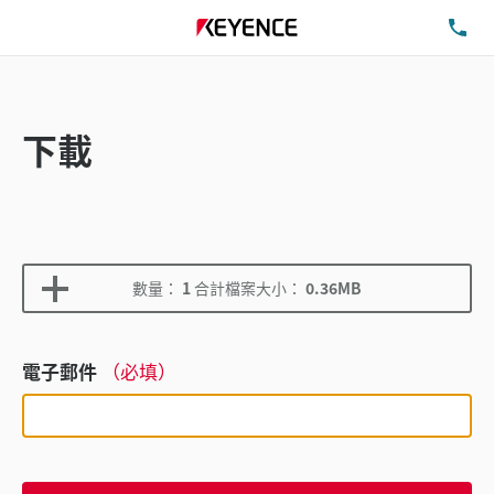
洽
下載
數量：
1
合計檔案大小：
0.36MB
電子郵件
（必填）