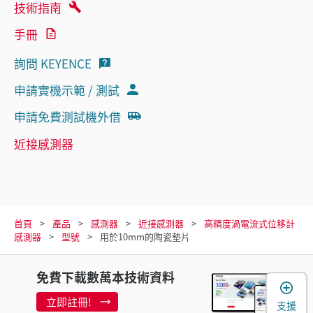
技術指南
手冊
詢問 KEYENCE
申請實機示範 / 測試
申請免費測試機外借
近接感測器
首頁
產品
感測器
近接感測器
高精度渦電流式位移計
感測器
型號
用於10mm的陶瓷墊片
免費下載數萬本技術資料
立即註冊!
支援