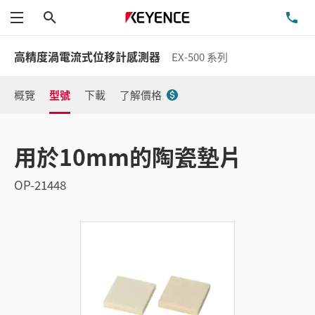
搜尋
洽
功能表
高精度渦電流式位移計感測器
EX-500 系列
概覽
型號
下載
了解價格
用於10mm的陶瓷墊片
OP-21448