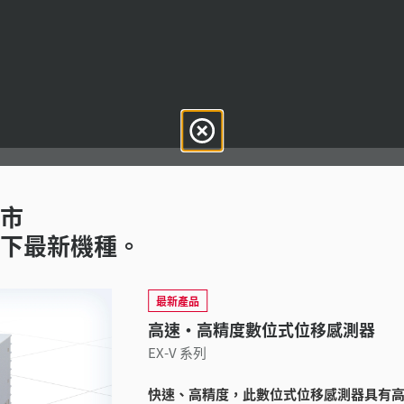
市
下最新機種。
技術指南
產品規格(PDF)
CAD / CAE
最新產品
高速·高精度數位式位移感測器
提供支援:
詢問 KEYENCE
EX-V 系列
產品陣容:
近接感測器
快速、高精度，此數位式位移感測器具有高解