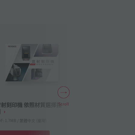
雷射刻印機 依照材質選擇指
Scroll
數位顯微鏡 18
南
用途案例集
DF: 1.7MB / 繁體中文 (臺灣)
PDF: 2.11MB / 繁體中