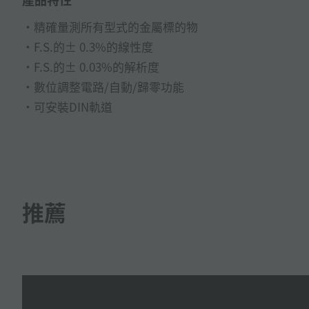
精確量測所有型式的金屬標的物
F.S.的± 0.3%的線性度
F.S.的± 0.03%的解析度
數位調整電路/自動/歸零功能
可安裝DIN軌道
推薦