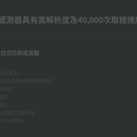
測器具有高解析度及40,000次取樣
數位式位移感測器
000次/秒
路而具有高解析度和高精確度
測模式
模式
模式
LED數位式顯示器
P-67感測頭