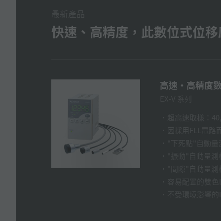
最新產品
快速、高精度，此數位式位移感
高速·高精度
EX-V 系列
超高速取樣：40,
因採用FLL電
"下死點"自動量
"振動"自動量測
"間隙"自動量測
容易配置的雙色
不受環境影響的I