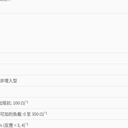
, 非埋入型
*1
輸出阻抗: 100 Ω)
*1
 (可加的負載: 0 至 350 Ω)
*1
% (反應 = 3, 4)