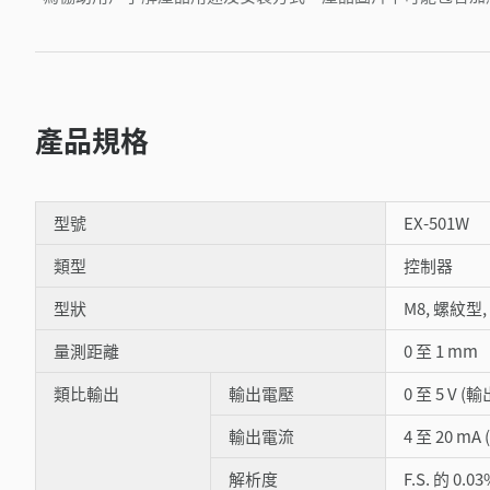
產品規格
型號
EX-501W
類型
控制器
型狀
M8, 螺紋型
量測距離
0 至 1 mm
類比輸出
輸出電壓
0 至 5 V (
輸出電流
4 至 20 mA
解析度
F.S. 的 0.03