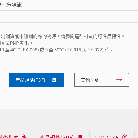
 RH (無凝結)
所得到的。量測鋼質或不鏽鋼的標的物時，請參閱這些材質的線性度特性。
換成 PNP 輸出。
EX-008) 或 0 至 50°C (EX-016 與 EX-022) 時。
產品規格(PDF)
其他型號
技術指南
產品規格(PDF)
CAD / CAE