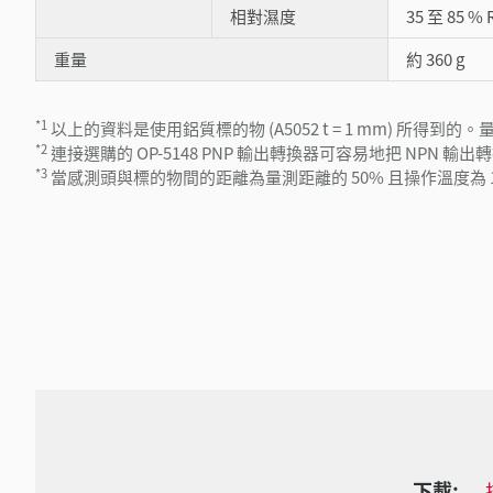
相對濕度
35 至 85 %
重量
約 360 g
*1
以上的資料是使用鋁質標的物 (A5052 t = 1 mm) 
*2
連接選購的 OP-5148 PNP 輸出轉換器可容易地把 NPN 輸出轉
*3
當感測頭與標的物間的距離為量測距離的 50% 且操作溫度為 10 至 40°C (
下載: