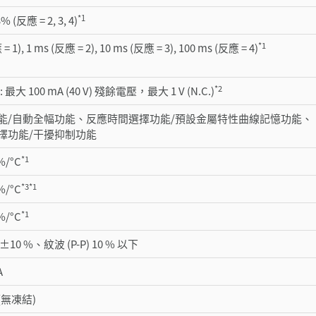
*1
% (反應 = 2, 3, 4)
*1
= 1), 1 ms (反應 = 2), 10 ms (反應 = 3), 100 ms (反應 = 4)
*2
最大 100 mA (40 V) 殘餘電壓，最大 1 V (N.C.)
能/自動全幅功能、反應時間選擇功能/預設金屬特性曲線記憶功能、
擇功能/干擾抑制功能
*1
4%/°C
*3
*1
3%/°C
*1
4%/°C
DC ±10 %、紋波 (P-P) 10 % 以下
A
C (無凍結)