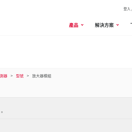
登入 
產品
解決方案
測器
型號
放大器模組
。