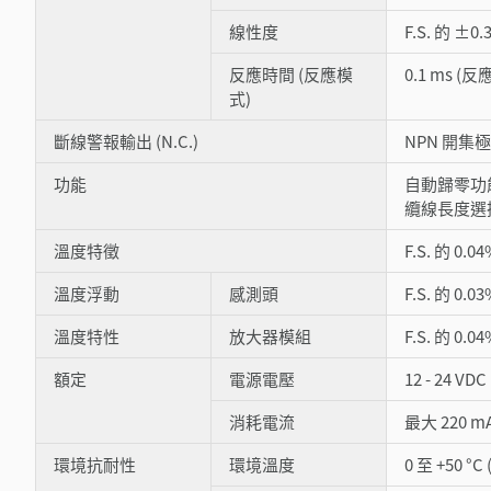
線性度
F.S. 的 ±0.3
反應時間 (反應模
0.1 ms (反應 
式)
斷線警報輸出 (N.C.)
NPN 開集極: 
功能
自動歸零功
纜線長度選
溫度特徵
F.S. 的 0.0
溫度浮動
感測頭
F.S. 的 0.0
溫度特性
放大器模組
F.S. 的 0.0
額定
電源電壓
12 - 24 V
消耗電流
最大 220 m
環境抗耐性
環境溫度
0 至 +50 °