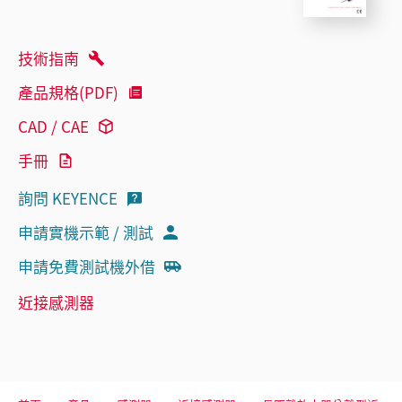
技術指南
產品規格(PDF)
CAD / CAE
手冊
詢問 KEYENCE
申請實機示範 / 測試
申請免費測試機外借
近接感測器