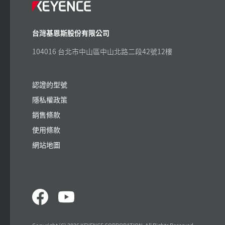
台灣基恩斯股份有限公司
104016 台北市中山區中山北路二段42號12樓
認證的型號
隱私權政策
銷售條款
使用條款
網站地圖