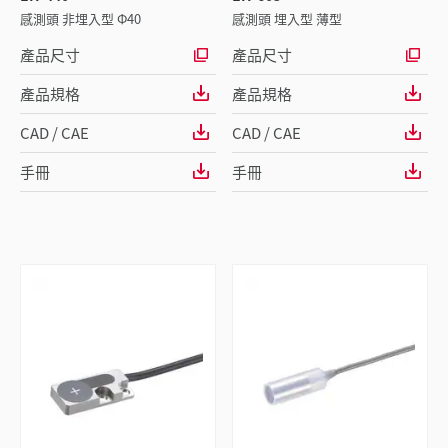
感測頭 非埋入型 Φ40
感測頭 埋入型 薄型
產品尺寸
產品尺寸
產品規格
產品規格
CAD / CAE
CAD / CAE
手冊
手冊