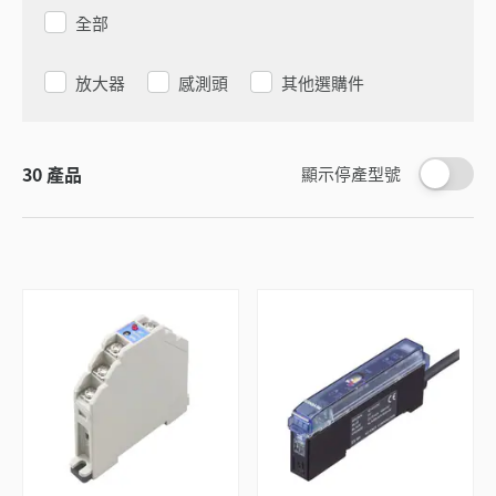
全部
放大器
感測頭
其他選購件
30
產品
顯示停產型號