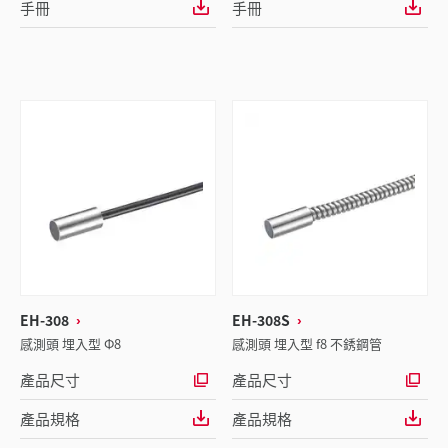
手冊
手冊
EH-308
EH-308S
感測頭 埋入型 Φ8
感測頭 埋入型 f8 不銹鋼管
產品尺寸
產品尺寸
產品規格
產品規格