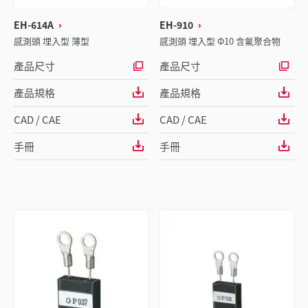
EH-614A
EH-910
感測頭 埋入型 薄型
感測頭 埋入型 Φ10 含氟聚合物
產品尺寸
產品尺寸
產品規格
產品規格
CAD / CAE
CAD / CAE
手冊
手冊