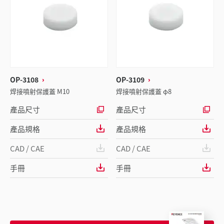
OP-3108
OP-3109
焊接噴射保護蓋 M10
焊接噴射保護蓋 φ8
產品尺寸
產品尺寸
產品規格
產品規格
CAD / CAE
CAD / CAE
手冊
手冊