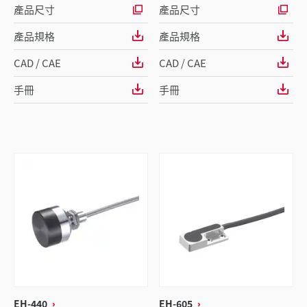
產品尺寸
產品尺寸
產品規格
產品規格
CAD / CAE
CAD / CAE
手冊
手冊
EH-440
EH-605