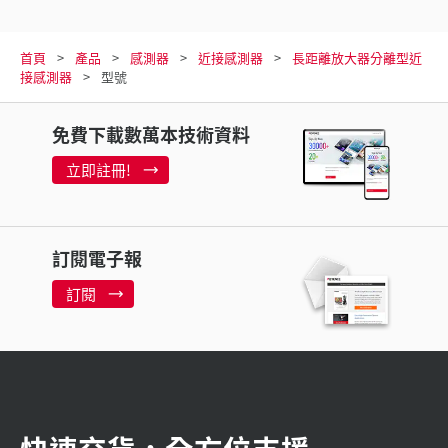
首頁
產品
感測器
近接感測器
長距離放大器分離型近
接感測器
型號
免費下載數萬本技術資料
立即註冊!
訂閱電子報
訂閱