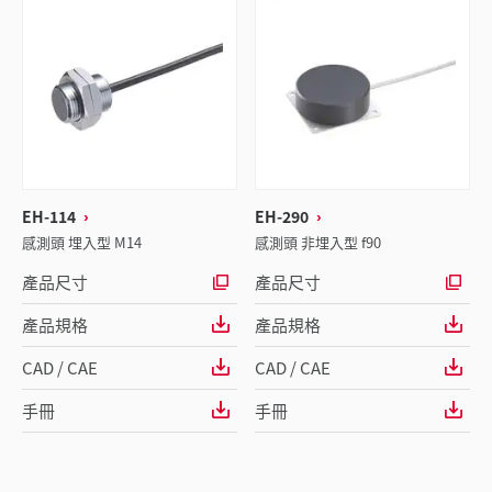
EH-114
EH-290
感測頭 埋入型 M14
感測頭 非埋入型 f90
產品尺寸
產品尺寸
產品規格
產品規格
CAD / CAE
CAD / CAE
手冊
手冊