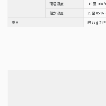
環境溫度
-10 至 +60
相對濕度
35 至 85 %
重量
約 88 g (包括