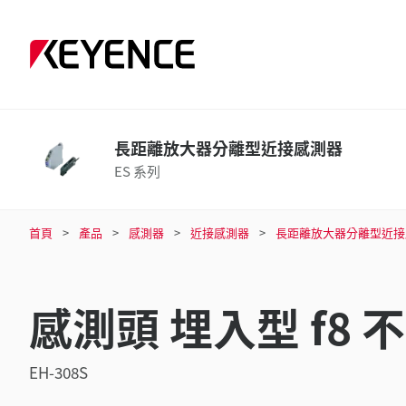
長距離放大器分離型近接感測器
ES 系列
首頁
產品
感測器
近接感測器
長距離放大器分離型近接
感測頭 埋入型 f8 
EH-308S