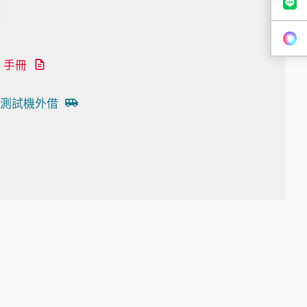
手冊
測試機外借