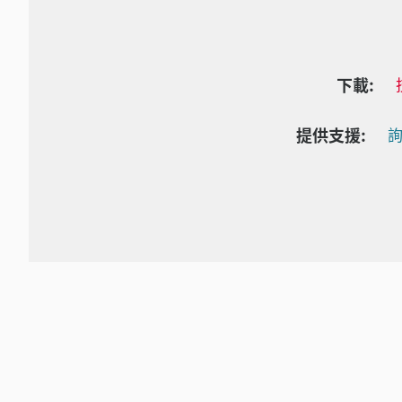
下載:
提供支援:
詢