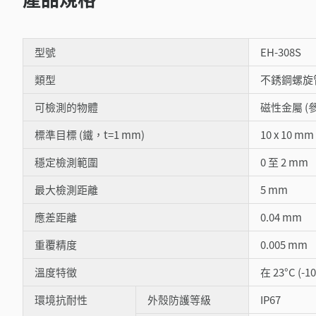
型號
EH-308S
類型
不銹鋼螺旋管
可檢測的物體
磁性金屬 (
標準目標 (鐵，t=1 mm)
10 x 10 mm
穩定檢測範圍
0 至 2 mm
最大檢測距離
5 mm
應差距離
0.04 mm
重覆精度
0.005 mm
溫度特徵
在 23°C (
環境抗耐性
外殼防護等級
IP67