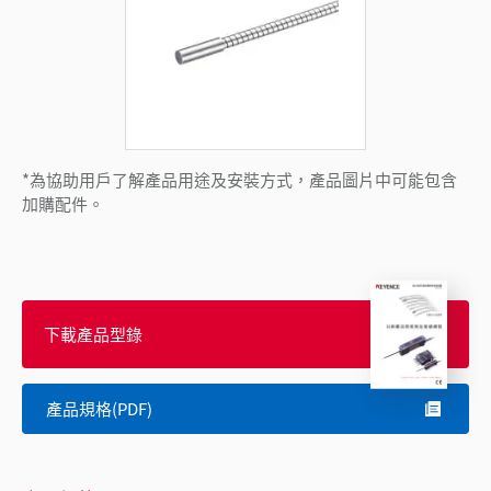
*為協助用戶了解產品用途及安裝方式，產品圖片中可能包含
加購配件。
下載產品型錄
產品規格(PDF)