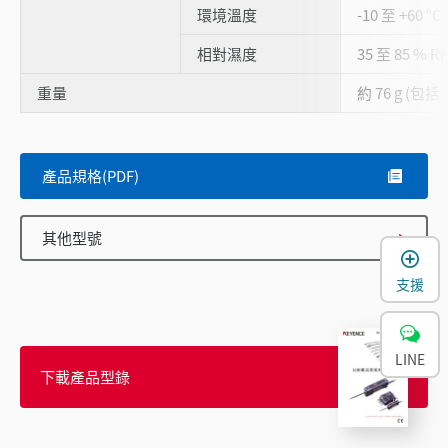
環境溫度
-10 至 +60 °
相對濕度
35 至 85 % 
重量
約 76 g (包括 
產品規格(PDF)
其他型號
支援
LINE
下載產品型錄