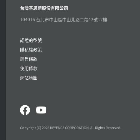
台灣基恩斯股份有限公司
104016 台北市中山區中山北路二段42號12樓
認證的型號
隱私權政策
銷售條款
使用條款
網站地圖
Copyright (C) 2026 KEYENCE CORPORATION. All Rights Reserved.