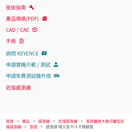
技術指南
產品規格(PDF)
CAD / CAE
手冊
詢問 KEYENCE
申請實機示範 / 測試
申請免費測試機外借
近接感測器
首頁
產品
感測器
近接感測器
長距離放大器分離型近
接感測器
型號
感測頭 埋入型 f5.4 不銹鋼管