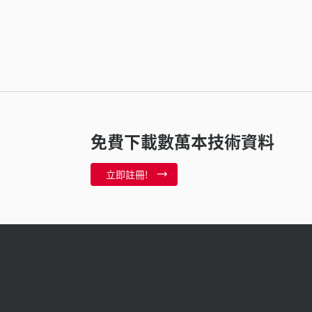
免費下載數萬本技術資料
立即註冊!