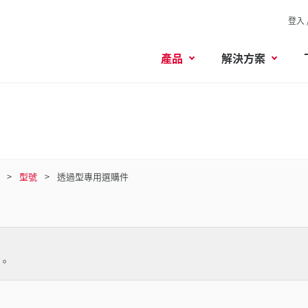
登入 
產品
解決方案
型號
透過型專用選購件
。