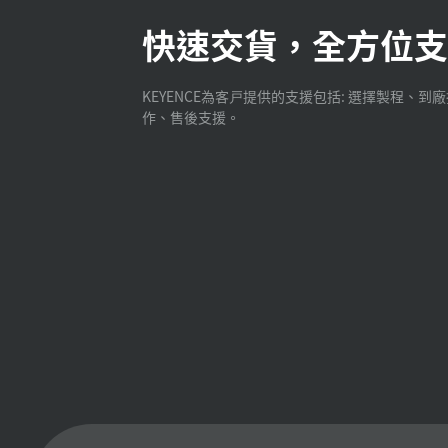
快速交貨，全方位支
KEYENCE為客戸提供的支援包括: 選擇製程、到
作、售後支援。