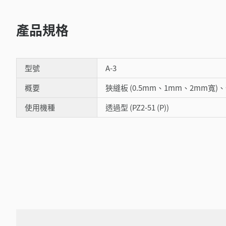
產品規格
型號
A-3
概要
狹縫板 (0.5mm、1mm、2mm寬)、
使用機種
透過型 (PZ2-51 (P))