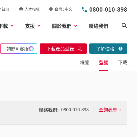
0800-010-898
/ 註冊
人才招募
台灣
中文
下載
支援
關於我們
聯絡我們
搜尋
詢問AI客服
下載產品型錄
了解價格
概覽
型號
下載
0800-010-898
查詢表單
聯絡我們: