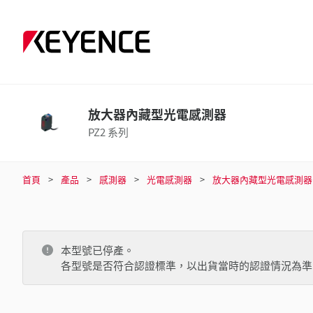
放大器內藏型光電感測器
PZ2 系列
首頁
產品
感測器
光電感測器
放大器內藏型光電感測器
本型號已停產。
各型號是否符合認證標準，以出貨當時的認證情況為準