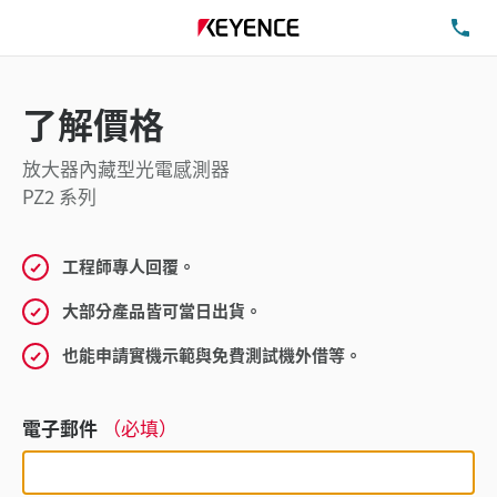
洽
了解價格
放大器內藏型光電感測器
PZ2 系列
工程師專人回覆。
大部分產品皆可當日出貨。
也能申請實機示範與免費測試機外借等。
電子郵件
（必填）