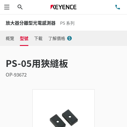
搜尋
洽
功能表
放大器分離型光電感測器
PS 系列
概覽
型號
下載
了解價格
PS-05用狹縫板
OP-93672