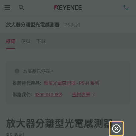
搜尋
洽
功能表
放大器分離型光電感測器
PS 系列
概覽
型號
下載
本產品已停產。
推薦替代產品:
數位光電感測器 - PS-N 系列
0800-010-898
查詢表單
聯絡我們:
放大器分離型光電感測器
PS 系列