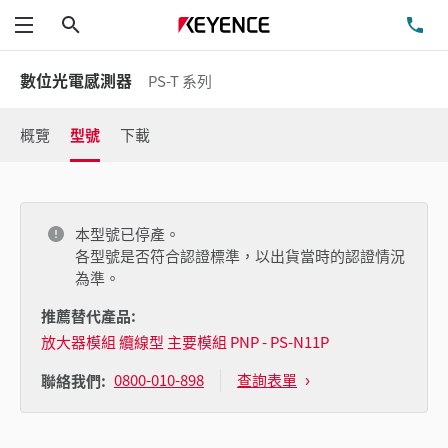
搜尋
洽
功能表
數位光電感測器
PS-T 系列
概覽
型號
下載
本型號已停產。
各型號是否符合認證標準，以出貨當時的認證情況
為準。
推薦替代產品:
放大器模組 纜線型 主要模組 PNP - PS-N11P
0800-010-898
查詢表單
聯絡我們: