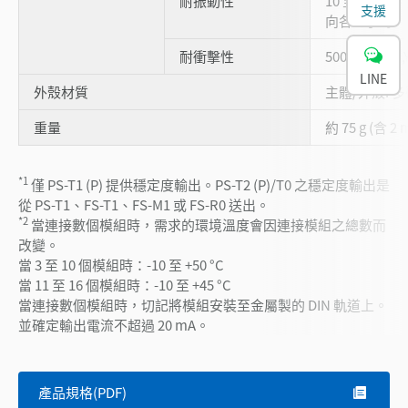
耐振動性
10 至 55 Hz
支援
向各 2 小時
2
耐衝擊性
500 m/s
、X,
LINE
外殼材質
主體/外殼: 
重量
約 75 g (含 2
*1
僅 PS-T1 (P) 提供穩定度輸出。PS-T2 (P)/T0 之穩定度輸出是
從 PS-T1、FS-T1、FS-M1 或 FS-R0 送出。
*2
當連接數個模組時，需求的環境溫度會因連接模組之總數而
改變。
當 3 至 10 個模組時：-10 至 +50 °C
當 11 至 16 個模組時：-10 至 +45 °C
當連接數個模組時，切記將模組安裝至金屬製的 DIN 軌道上。
並確定輸出電流不超過 20 mA。
產品規格(PDF)