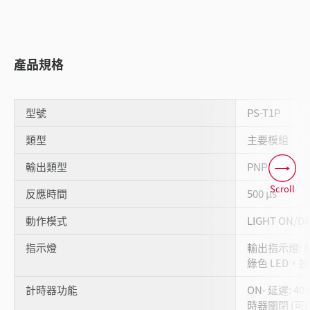
產品規格
型號
PS-T1P
類型
主要模組
輸出類型
PNP
Scroll
反應時間
500 µs
動作模式
LIGHT ON/
指示燈
輸出指示燈: 
綠色 LED，設
計時器功能
ON- 延遲: 40
時器關閉 (可