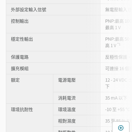
外部設定輸入信號
無電壓輸入 (
控制輸出
PNP:最高 100
最高 1 V
穩定性輸出
PNP:最高 50 
*1
高 1 V
保護電路
反極性保護、
擴充模組
可連接 16 個
額定
電源電壓
12 - 24 VDC
下
消耗電流
35 mA 以下
環境抗耐性
環境溫度
-10 至 +55 °
相對濕度
35 至 85 % 