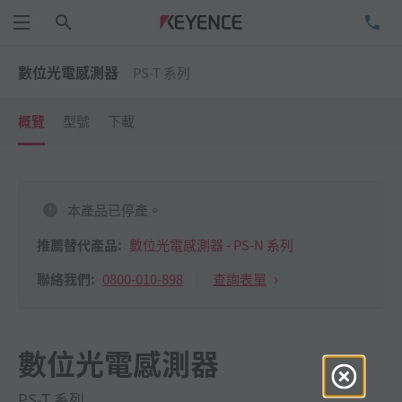
搜尋
洽
功能表
數位光電感測器
PS-T 系列
概覽
型號
下載
本產品已停產。
推薦替代產品:
數位光電感測器 - PS-N 系列
0800-010-898
查詢表單
聯絡我們:
數位光電感測器
PS-T 系列