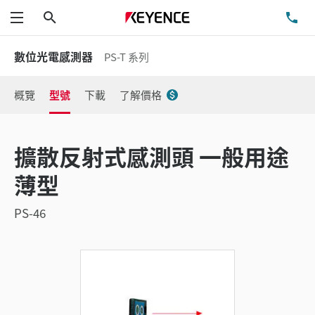
搜尋
洽
功能表
數位光電感測器
PS-T 系列
概覽
型號
下載
了解價格
擴散反射式感測頭 一般用途
薄型
PS-46