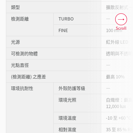
類型
擴散反射式 
檢測距離
TURBO
―
Scroll
FINE
100 mm
光源
紅外線 LED
可檢測的物體
透明與不透明
光點直徑
―
(檢測距離) 之應差
最高 10%
環境抗耐性
外殼防護等級
―
環境光照
白熾燈：最高 4
12,000 lux
環境溫度
-10 至 +60 °
相對濕度
35 至 85 % 