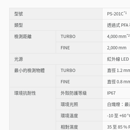
*1
型號
PS-201C
類型
透過式 PF
*2
檢測距離
TURBO
4,000 mm
FINE
2,000 mm
光源
紅外線 LED
最小的檢測物體
TURBO
直徑 1.2 
FINE
直徑 0.8 
環境抗耐性
外殼防護等級
IP67
環境光照
白熾燈：最高 4
環境溫度
-10 至 +60
相對濕度
35 至 85 %