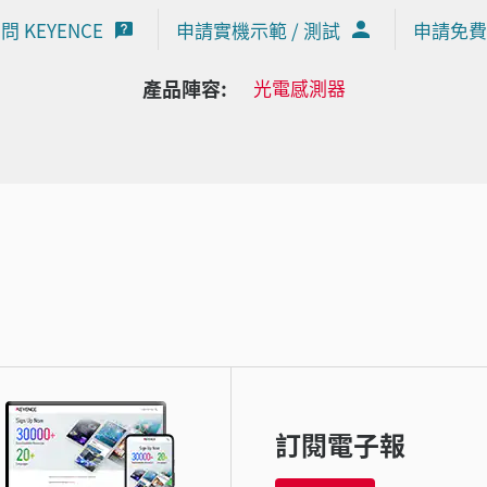
問 KEYENCE
申請實機示範 / 測試
申請免費
產品陣容:
光電感測器
訂閱電子報