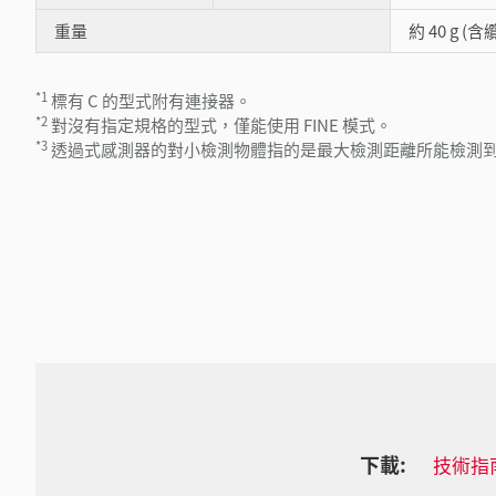
重量
約 40 g (含
*1
標有 C 的型式附有連接器。
*2
對沒有指定規格的型式，僅能使用 FINE 模式。
*3
透過式感測器的對小檢測物體指的是最大檢測距離所能檢測
下載:
技術指