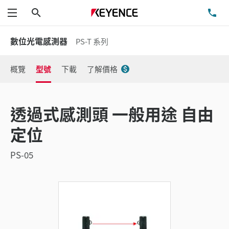
搜尋
洽
功能表
數位光電感測器
PS-T 系列
概覽
型號
下載
了解價格
透過式感測頭 一般用途 自由
定位
PS-05