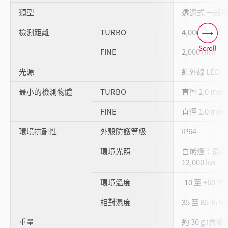
類型
透過式 一般
*1
檢測距離
TURBO
4,000 mm
Scroll
FINE
2,000 mm
光源
紅外線 LED
最小的檢測物體
TURBO
直徑 2.0 m
FINE
直徑 1.0 m
環境抗耐性
外殼防護等級
IP64
環境光照
白熾燈：最高 4
12,000 lux
環境溫度
-10 至 +60 °
相對濕度
35 至 85 % 
重量
約 30 g (含纜