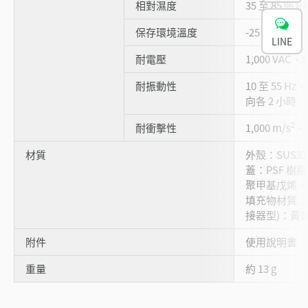
相對濕度
35 至 85 % 
保存環境溫度
-25 至 +75 °C
LINE
耐電壓
1,000 VAC、5
耐振動性
10 至 55 Hz
向各 2 小時
2
耐衝擊性
1,000 m/s
、X
材質
外殼：SUS3
蓋：PSF 樹
聚甲基戊烯、
填充物材質：
接器型)：黃
附件
使用說明書
重量
約 13 g