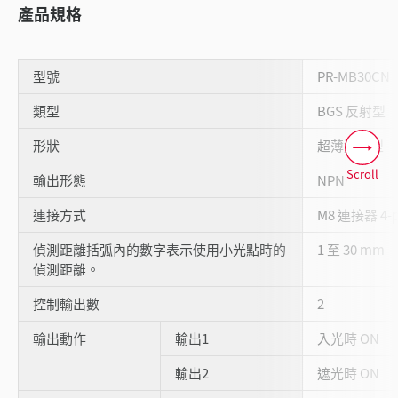
產品規格
型號
PR-MB30CN
類型
BGS 反射型
形狀
超薄迷你型
Scroll
輸出形態
NPN
連接方式
M8 連接器 4-p
偵測距離括弧內的數字表示使用小光點時的
1 至 30 mm
偵測距離。
控制輸出數
2
輸出動作
輸出1
入光時 ON
輸出2
遮光時 ON