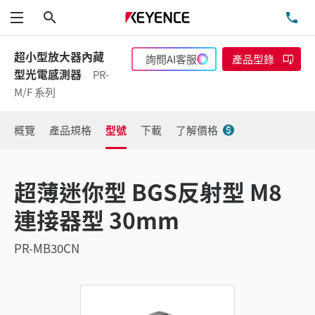
搜尋
洽
功能表
超小型放大器內藏
詢問AI客服
產品型錄
型光電感測器
PR-
M/F 系列
概覽
產品規格
型號
下載
了解價格
超薄迷你型 BGS反射型 M8
連接器型 30mm
PR-MB30CN