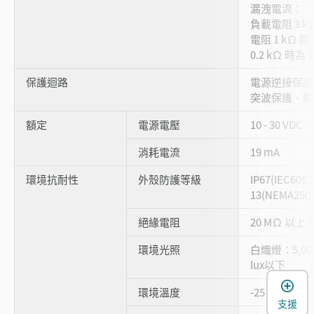
漏洩電流：
負載電阻 3 k
電阻 1 kΩ 
0.2 kΩ 時為 
保護迴路
電源逆接保護
突波保護、輸
額定
電源電壓
10 - 30 VDC
消耗電流
19 mA
環境抗耐性
外殼防護等級
IP67(IEC60
13(NEMA250)
絕緣電阻
20 MΩ 以上 (5
環境光照
白熾燈：5,00
lux以下
環境溫度
-25 至 +55 °
支援