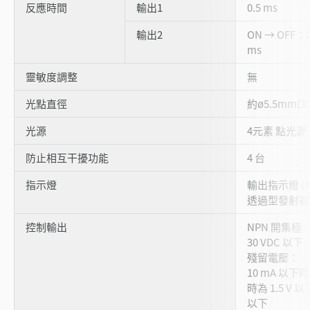
反應時間
輸出1
0.5 ms
輸出2
ON → OFF：2
ms
靈敏度調整
無
光點直徑
約ø5.5mm(3
光源
4元素 點光源 
防止相互干擾功能
4 台
指示燈
輸出指示燈 (
透過型發射器：
控制輸出
NPN 開集極
30 VDC 以下
殘留電壓：
10 mA 以下時為
時為 1.5 V 以
以下