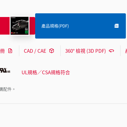
產品規格(PDF)
冊
CAD / CAE
360° 檢視 (3D PDF)
UL規格／CSA規格符合
購配件。