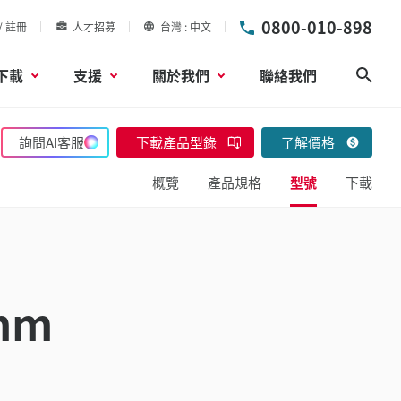
0800-010-898
/ 註冊
人才招募
台灣
中文
下載
支援
關於我們
聯絡我們
搜尋
詢問AI客服
下載產品型錄
了解價格
概覽
產品規格
型號
下載
mm