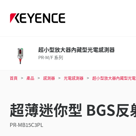
超小型放大器內藏型光電感測器
PR-M/F 系列
首頁
產品
感測器
光電感測器
超小型放大器內藏型光電
超薄迷你型 BGS反
PR-MB15C3PL