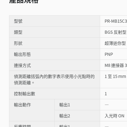
型號
PR-MB15C3
類型
BGS 反射型
形狀
超薄迷你型
輸出形態
PNP
連接方式
M8 連接器 3
偵測距離括弧內的數字表示使用小光點時的
1 至 15 mm
偵測距離。
控制輸出數
1
輸出動作
輸出1
―
輸出2
入光時 ON
反應時間
輸出1
―