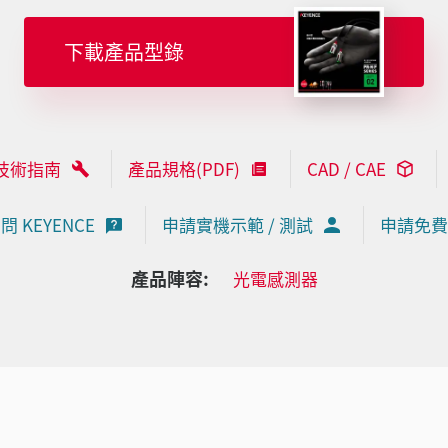
下載產品型錄
技術指南
產品規格(PDF)
CAD / CAE
問 KEYENCE
申請實機示範 / 測試
申請免費
產品陣容:
光電感測器