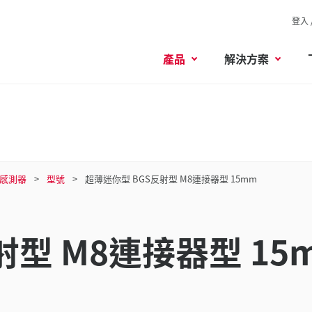
登入 
產品
解決方案
感測器
型號
超薄迷你型 BGS反射型 M8連接器型 15mm
射型 M8連接器型 15