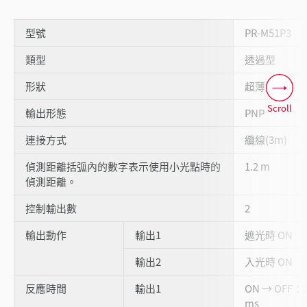
型號
PR-M51P3
類型
透過型
形狀
超薄迷你型
Scroll
輸出形態
PNP
連接方式
纜線(3m)
偵測距離括弧內的數字表示使用小光點時的
1.2 m
偵測距離。
控制輸出數
2
輸出動作
輸出1
遮光時 ON
輸出2
入光時 ON
反應時間
輸出1
ON → OFF：0
ms