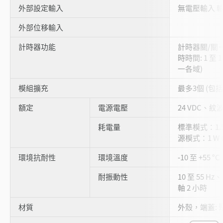
外部設定輸入
無電壓輸入 輸
外部位移輸入
計時器功能
計時器關/關
時時間: 1 至 
一各域)
模組擴充
最多3個 (包
額定
電源電壓
24 VDC、紋波 
耗電量
標準模式：1.5 
源模式：1 W (
環境抗耐性
環境溫度
-10 至 +55 °
耐振動性
10 至 55 Hz
軸 2 小時
材質
外殼，端蓋: 