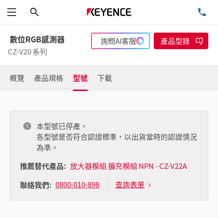
搜尋
洽
功能表
數位RGB感測器
詢問AI客服
產品型錄
CZ-V20 系列
概覽
產品規格
型號
下載
本型號已停產。
各型號是否符合認證標準，以出貨當時的認證情況
為準。
推薦替代產品:
放大器模組 擴充模組 NPN - CZ-V22A
0800-010-898
查詢表單
聯絡我們: