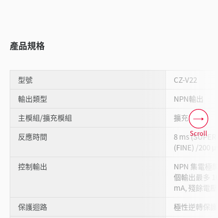
產品規格
型號
CZ-V22
輸出類型
NPN輸出
主模組/擴充模組
擴充模組
Scroll
反應時間
8 ms (SUPER)
(FINE) /200 
控制輸出
NPN 集電極開路 
個輸出最多 100
mA, 殘餘電壓: 
保護迴路
極性逆轉保護