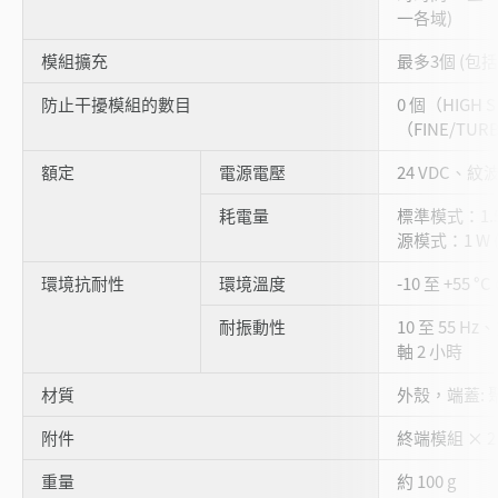
一各域)
模組擴充
最多3個 (包
防止干擾模組的數目
0 個（HIGH 
（FINE/TUR
額定
電源電壓
24 VDC、紋波 
耗電量
標準模式：1.5 
源模式：1 W (
環境抗耐性
環境溫度
-10 至 +55 °
耐振動性
10 至 55 Hz
軸 2 小時
材質
外殼，端蓋: 
附件
終端模組 × 2
重量
約 100 g