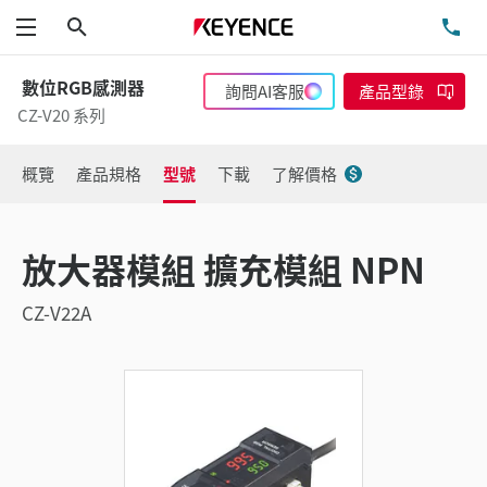
搜尋
洽
功能表
數位RGB感測器
詢問AI客服
產品型錄
CZ-V20 系列
概覽
產品規格
型號
下載
了解價格
放大器模組 擴充模組 NPN
CZ-V22A