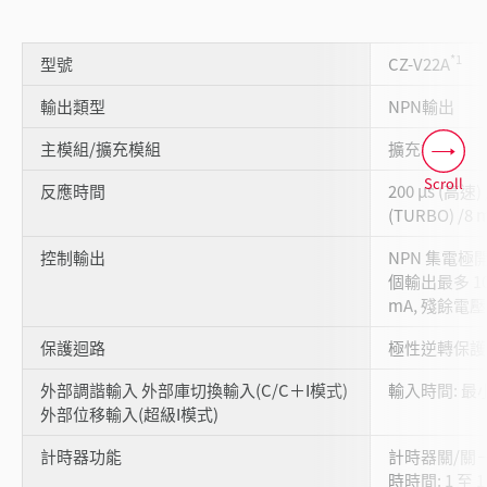
*1
型號
CZ-V22A
輸出類型
NPN輸出
主模組/擴充模組
擴充模組
Scroll
反應時間
200 µs (高速) 
(TURBO) /8 
控制輸出
NPN 集電極開路 
個輸出最多 100
mA, 殘餘電壓: 
保護迴路
極性逆轉保護
外部調諧輸入 外部庫切換輸入(C/C＋I模式)
輸入時間: 最小 
外部位移輸入(超級I模式)
計時器功能
計時器關/關
時時間: 1 至 