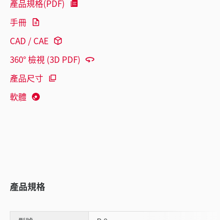
產品規格(PDF)
手冊
CAD / CAE
360° 檢視 (3D PDF)
產品尺寸
軟體
產品規格