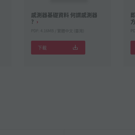
感測器基礎資料 何謂感測器
?
PDF: 4.16MB / 繁體中文 (臺灣)
P
下載