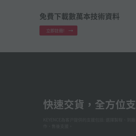
免費下載數萬本技術資料
立即註冊!
快速交貨，全方位支
KEYENCE為客戸提供的支援包括: 選擇製程、到
作、售後支援。