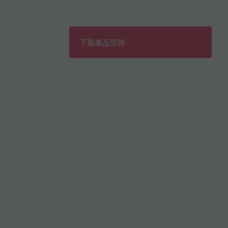
下載產品型錄