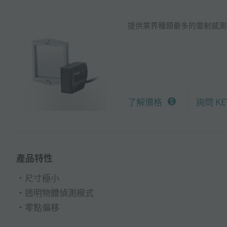
提供業界種類最多的雷射感測
了解價格
詢問 KE
產品特性
尺寸極小
透明物體偵測模式
零點偏移