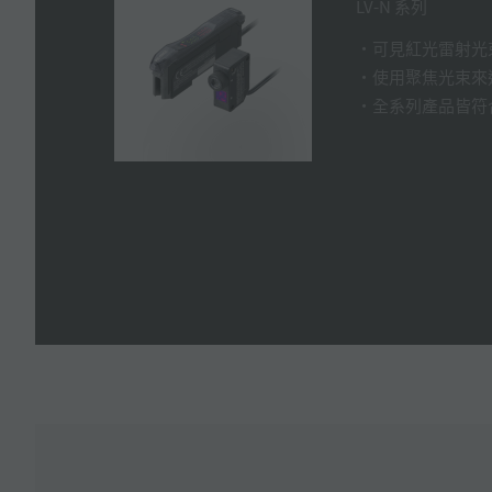
LV-N 系列
可見紅光雷射光
使用聚焦光束來
全系列產品皆符合