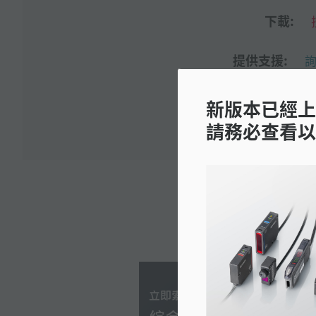
下載:
提供支援:
詢
新版本已經上
請務必查看以