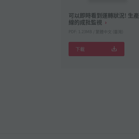
可以即時看到運轉狀況! 生產
線的成批監視
PDF: 1.23MB / 繁體中文 (臺灣)
下載