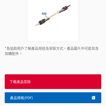
*為協助用戶了解產品用途及安裝方式，產品圖片中可能包含
加購配件。
下載產品型錄
產品規格(PDF)