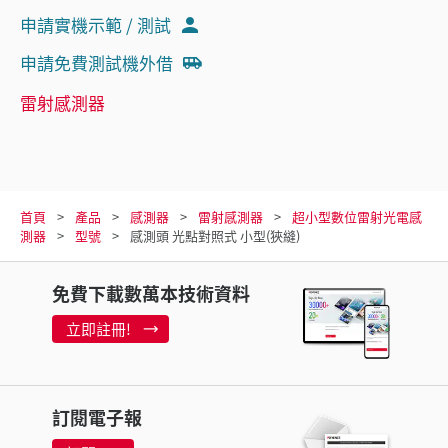
申請實機示範 / 測試
申請免費測試機外借
雷射感測器
首頁
產品
感測器
雷射感測器
超小型數位雷射光電感
測器
型號
感測頭 光點對照式 小型(狹縫)
免費下載數萬本技術資料
立即註冊!
訂閱電子報