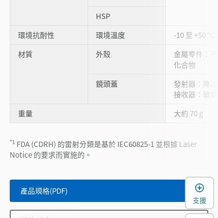
HSP
環境抗耐性
環境溫度
-10 至 +50 °
材質
外殼
金屬零件：不
化合物
鏡頭蓋
發射器：降冰
接收器：玻璃
重量
大約 70 g
*1
FDA (CDRH) 的雷射分類是基於 IEC60825-1 並根據 Laser
Notice 的要求而實施的。
產品規格(PDF)
支援