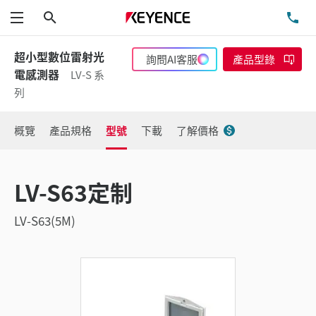
搜尋
洽
功能表
超小型數位雷射光
詢問AI客服
產品型錄
電感測器
LV-S 系
列
概覽
產品規格
型號
下載
了解價格
LV-S63定制
LV-S63(5M)