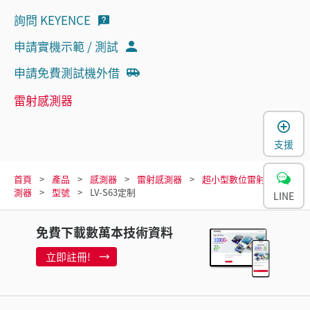
詢問 KEYENCE
申請實機示範 / 測試
申請免費測試機外借
雷射感測器
支援
首頁
產品
感測器
雷射感測器
超小型數位雷射光電感
測器
型號
LV-S63定制
LINE
免費下載數萬本技術資料
立即註冊!