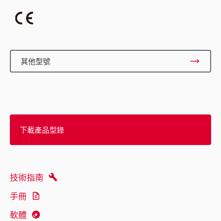
其他型號
下載產品型錄
技術指南
手冊
軟體