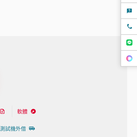
軟體
測試機外借