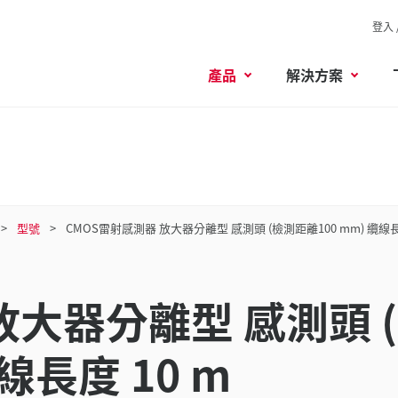
登入 
產品
解決方案
型號
CMOS雷射感測器 放大器分離型 感測頭 (檢測距離100 mm) 纜線長度
放大器分離型 感測頭 
線長度 10 m