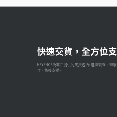
快速交貨，全方位支
KEYENCE為客戸提供的支援包括: 選擇製程、到
作、售後支援。