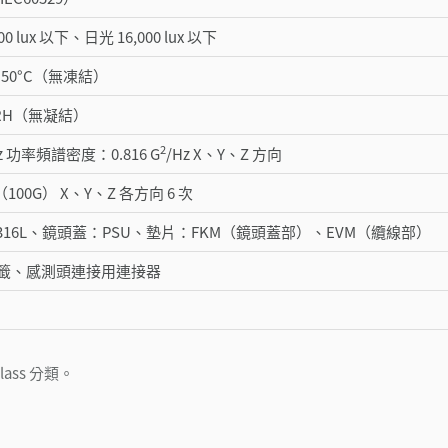
0 lux 以下、日光 16,000 lux 以下
＋50°C（無凍結）
％ RH（無凝結）
2
 Hz 功率頻譜密度：0.816 G
/Hz X、Y、Z 方向
（100G） X、Y、Z 各方向 6 次
316L、鏡頭蓋：PSU、墊片：FKM（鏡頭蓋部）、EVM（纜線部）
籤、感測頭連接用連接器
Class 分類。