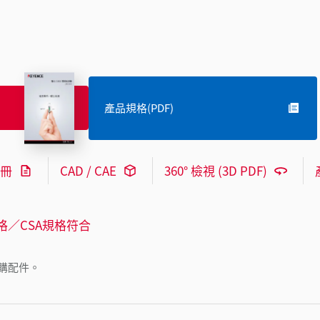
產品規格(PDF)
冊
CAD / CAE
360° 檢視 (3D PDF)
格／CSA規格符合
購配件。