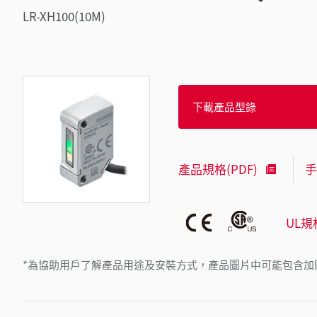
LR-XH100(10M)
下載產品型錄
產品規格(PDF)
手
UL規
*為協助用戶了解產品用途及安裝方式，產品圖片中可能包含加