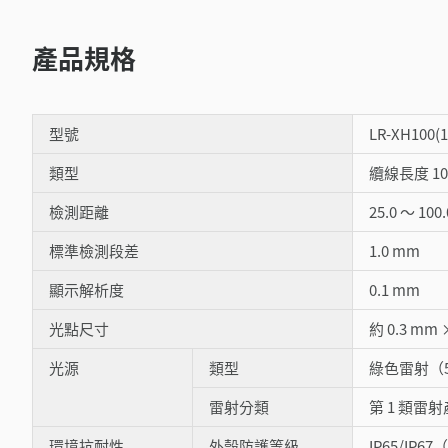
產品規格
型號
LR-XH100(
類型
纜線長度 10
檢測距離
25.0 ～ 100
標準檢測段差
1.0 mm
顯示解析度
0.1 mm
光點尺寸
約 0.3 m
光源
類型
綠色雷射（5
雷射分類
第 1 類雷射產
環境抗耐性
外殼防護等級
IP65/IP67