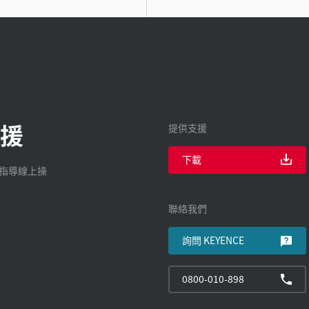
援
提供支援
下載
廠指導線上操
聯絡我們
詢問 KEYENCE
0800-010-898